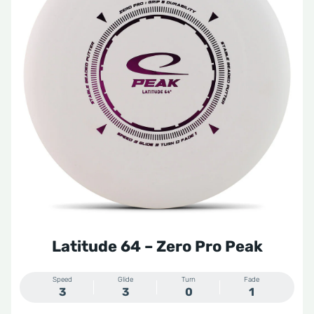
Latitude 64 – Zero Pro Peak
Speed
Glide
Turn
Fade
3
3
0
1