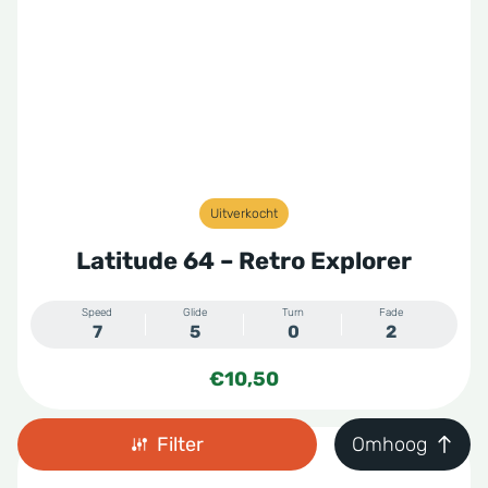
Uitverkocht
Latitude 64 – Retro Explorer
Speed
Glide
Turn
Fade
7
5
0
2
€
10,50
Filter
Omhoog