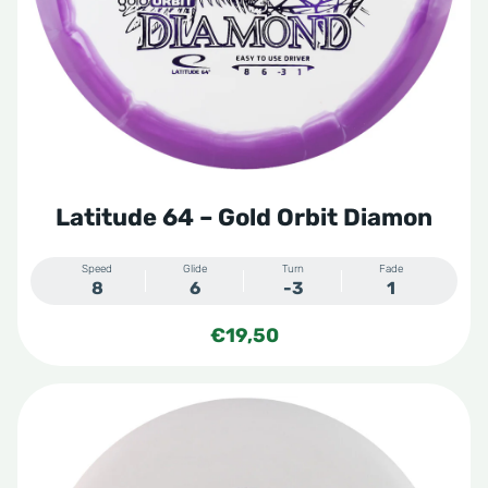
Latitude 64 – Gold Orbit Diamon
Speed
Glide
Turn
Fade
8
6
-3
1
€
19,50