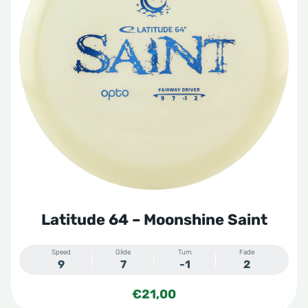
Zero Pro
Zero Soft
Latitude 64 – Moonshine Saint
Speed
Glide
Turn
Fade
9
7
-1
2
€
21,00