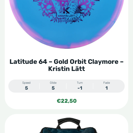
Latitude 64 – Gold Orbit Claymore –
Kristin Lätt
Speed
Glide
Turn
Fade
5
5
-1
1
€
22,50