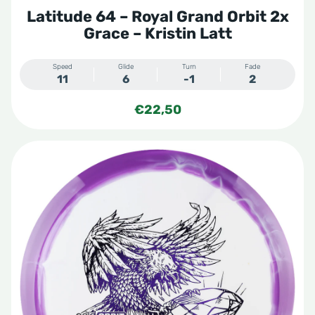
Latitude 64 – Royal Grand Orbit 2x
Grace – Kristin Latt
Speed
Glide
Turn
Fade
11
6
-1
2
€
22,50