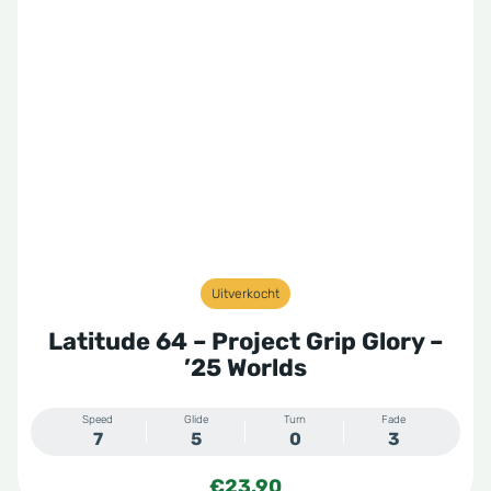
Uitverkocht
Latitude 64 – Project Grip Glory –
’25 Worlds
Speed
Glide
Turn
Fade
7
5
0
3
€
23,90