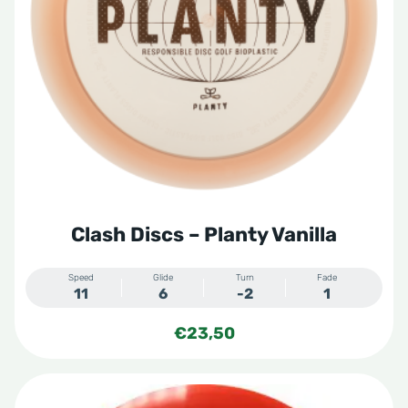
optie
kan
gekozen
worden
op
de
productpagina
Clash Discs – Planty Vanilla
Speed
Glide
Turn
Fade
11
6
-2
1
€
23,50
Dit