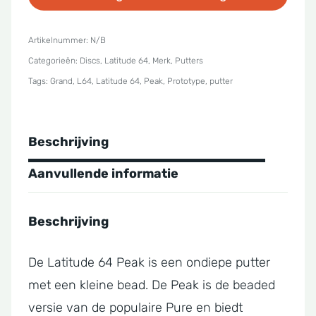
Grand
Prototype
Artikelnummer:
N/B
Categorieën:
Discs
,
Latitude 64
,
Merk
,
Putters
Peak
Tags:
Grand
,
L64
,
Latitude 64
,
Peak
,
Prototype
,
putter
aantal
Beschrijving
Aanvullende informatie
Beschrijving
De Latitude 64 Peak is een ondiepe putter
met een kleine bead. De Peak is de beaded
versie van de populaire Pure en biedt