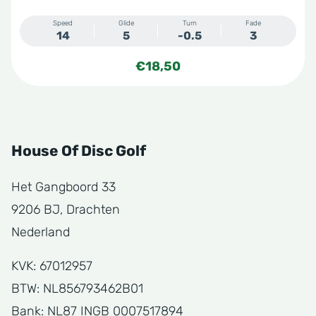
Speed
Glide
Turn
Fade
14
5
-0.5
3
€
18,50
House Of Disc Golf
Het Gangboord 33
9206 BJ, Drachten
Nederland
KVK: 67012957
BTW: NL856793462B01
Bank: NL87 INGB 0007517894