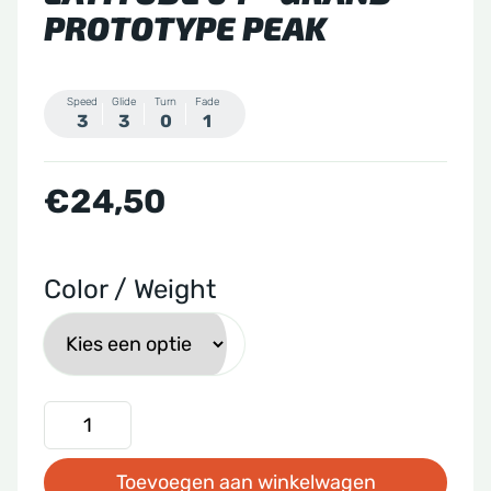
PROTOTYPE PEAK
Speed
Glide
Turn
Fade
3
3
0
1
€
24,50
Color / Weight
Latitude
64
Toevoegen aan winkelwagen
-