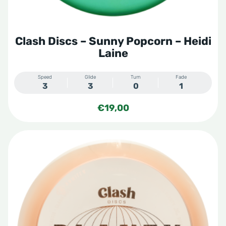
de
productpagina
Clash Discs – Sunny Popcorn – Heidi
Laine
Speed
Glide
Turn
Fade
3
3
0
1
€
19,00
Dit
product
heeft
meerdere
variaties.
Deze