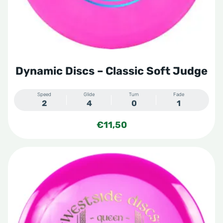
worden
op
de
productpagina
Dynamic Discs – Classic Soft Judge
Speed
Glide
Turn
Fade
2
4
0
1
€
11,50
Dit
product
heeft
meerdere