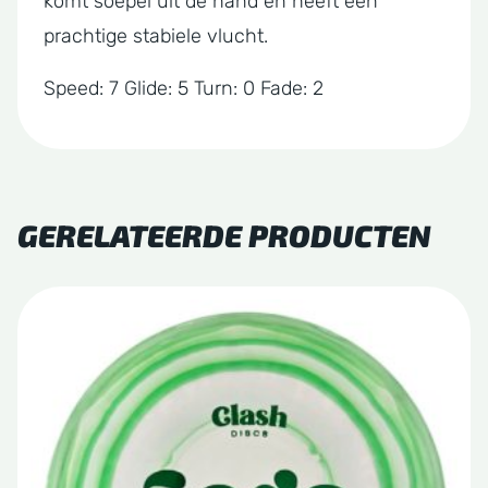
komt soepel uit de hand en heeft een
prachtige stabiele vlucht.
Speed: 7 Glide: 5 Turn: 0 Fade: 2
GERELATEERDE PRODUCTEN
Dit
product
heeft
meerdere
variaties.