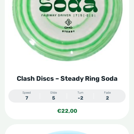
Deze
optie
kan
gekozen
worden
op
de
productpagina
Clash Discs – Steady Ring Soda
Speed
Glide
Turn
Fade
7
5
-2
2
€
22,00
Dit