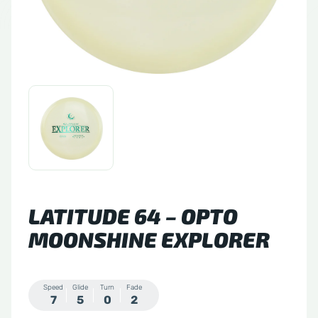
tude 64
side Discs
le Sacs
A
LATITUDE 64 – OPTO
MOONSHINE EXPLORER
Speed
Glide
Turn
Fade
7
5
0
2