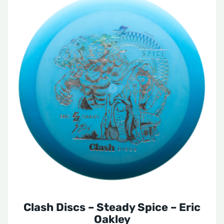
product
heeft
meerdere
variaties.
Deze
optie
kan
gekozen
worden
op
de
productpagina
Clash Discs – Steady Spice – Eric
Oakley