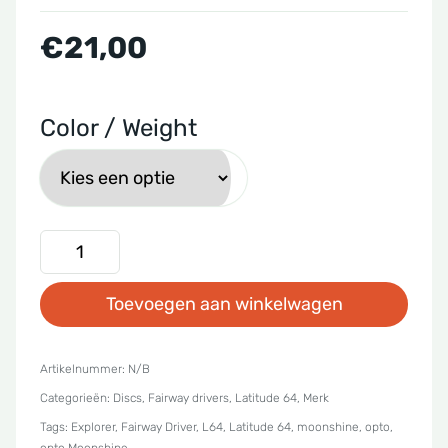
€
21,00
Color / Weight
Latitude
64
Toevoegen aan winkelwagen
-
Opto
Moonshine
Artikelnummer:
N/B
Categorieën:
Discs
,
Fairway drivers
,
Latitude 64
,
Merk
Explorer
Tags:
Explorer
,
Fairway Driver
,
L64
,
Latitude 64
,
moonshine
,
opto
,
aantal