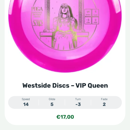
variaties.
Deze
optie
kan
gekozen
worden
op
de
productpagina
Westside Discs – VIP Queen
Speed
Glide
Turn
Fade
14
5
-3
2
€
17,00