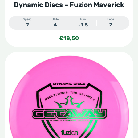
Dynamic Discs – Fuzion Maverick
Speed
Glide
Turn
Fade
7
4
-1.5
2
€
18,50