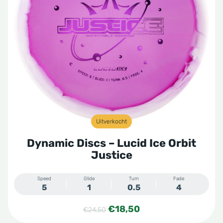
Uitverkocht
Dynamic Discs – Lucid Ice Orbit
Justice
Speed
Glide
Turn
Fade
5
1
0.5
4
Oorspronkelijke
Huidige
€
18,50
€
24,50