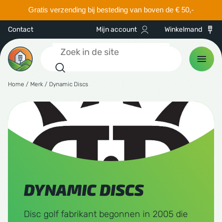
Gratis verzending bij besteding van boven de € 50,-
Contact
Mijn account
Winkelmand
FILTEREN
Zoeken
Speed
Home
/
Merk
/ Dynamic Discs
CS
 discs
hnell
hnell
2
13
ance drivers
h Discs
discs
KEN
way drivers
cmania
ne Kwik Stik
Glide
SEN & CARTS
1
5
ranges
amic Discs
le Sacs
ers
ne Kwik Stik
DYNAMIC DISCS
ESSOIRES
Turn
ter sets
aplast
-2
1
Disc golf fabrikant begonnen in 2005 die