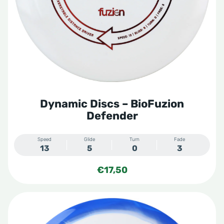
Dynamic Discs – BioFuzion
Defender
Speed
Glide
Turn
Fade
13
5
0
3
€
17,50