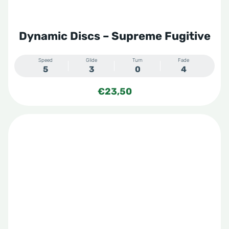
Dynamic Discs – Supreme Fugitive
Speed
Glide
Turn
Fade
5
3
0
4
€
23,50