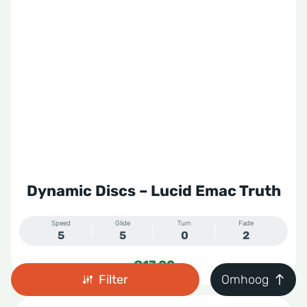
Dynamic Discs – Lucid Emac Truth
Speed
Glide
Turn
Fade
5
5
0
2
€
17,00
Filter
Omhoog