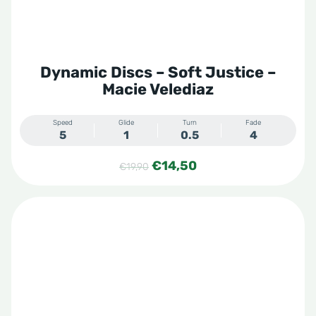
Dynamic Discs – Soft Justice –
Macie Velediaz
Speed
Glide
Turn
Fade
5
1
0.5
4
Oorspronkelijke
Huidige
€
14,50
€
19,90
prijs
prijs
was:
is:
€19,90.
€14,50.