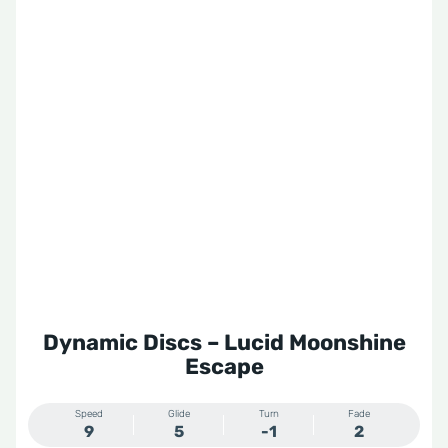
Dynamic Discs – Lucid Moonshine
Escape
Speed
Glide
Turn
Fade
9
5
-1
2