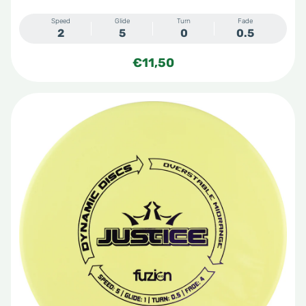
Speed
Glide
Turn
Fade
2
5
0
0.5
€
11,50