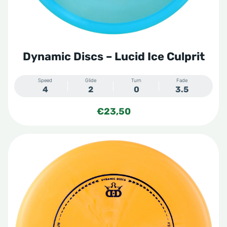
Dynamic Discs – Lucid Ice Culprit
Speed
Glide
Turn
Fade
4
2
0
3.5
€
23,50