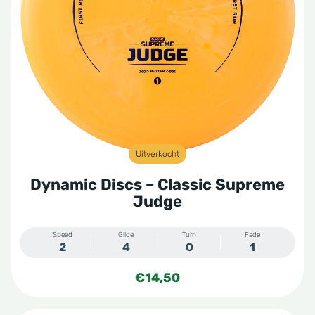
Uitverkocht
Dynamic Discs – Classic Supreme
Judge
Speed
Glide
Turn
Fade
2
4
0
1
€
14,50