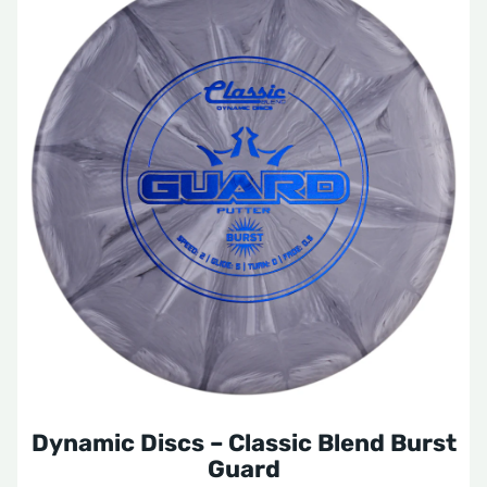
Lucid
Lucid Glimmer
Lucid Ice
Lucid Ice Glimmer
Lucid Ice Orbit
Lucid Moonshine Orbit
Lucid X
Prime
VIP Moonshine
Dynamic Discs – Classic Blend Burst
Guard