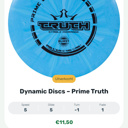
Uitverkocht
Dynamic Discs – Prime Truth
Speed
Glide
Turn
Fade
5
5
-1
1
€
11,50