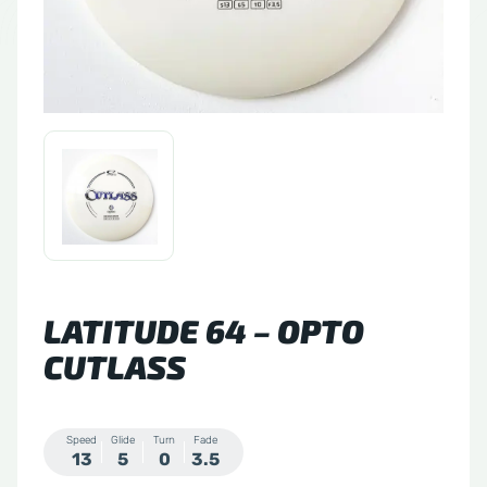
tude 64
side Discs
le Sacs
A
LATITUDE 64 – OPTO
CUTLASS
Speed
Glide
Turn
Fade
13
5
0
3.5