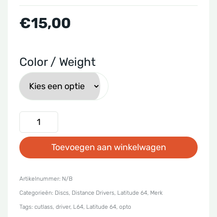
€
15,00
Color / Weight
Latitude
64
Toevoegen aan winkelwagen
-
Opto
Cutlass
Artikelnummer:
N/B
Categorieën:
Discs
,
Distance Drivers
,
Latitude 64
,
Merk
aantal
Tags:
cutlass
,
driver
,
L64
,
Latitude 64
,
opto