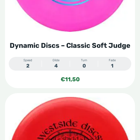
worden
op
de
productpagina
Dynamic Discs – Classic Soft Judge
Speed
Glide
Turn
Fade
2
4
0
1
€
11,50
Dit
product
heeft
meerdere