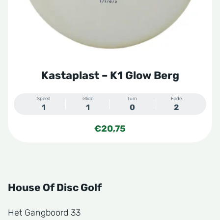
worden
op
de
productpagina
Kastaplast – K1 Glow Berg
Speed
Glide
Turn
Fade
1
1
0
2
€
20,75
House Of Disc Golf
Het Gangboord 33