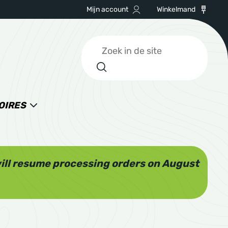
Mijn account
Winkelmand
Zoeken
OIRES
will resume processing orders on August