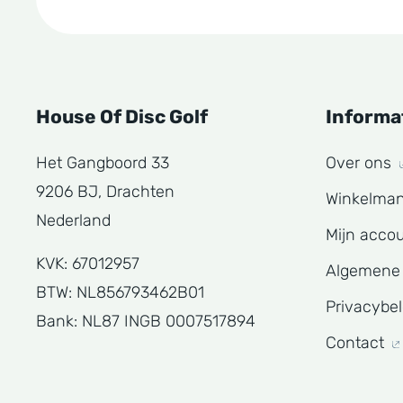
House Of Disc Golf
Informa
Het Gangboord 33
Over ons
9206 BJ, Drachten
Winkelma
Nederland
Mijn acco
KVK: 67012957
Algemene
BTW: NL856793462B01
Privacybe
Bank: NL87 INGB 0007517894
Contact