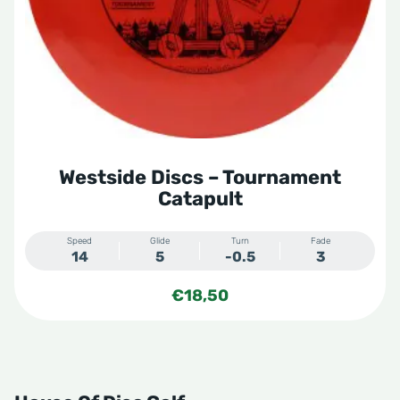
kan
gekozen
worden
op
de
productpagina
Westside Discs – Tournament
Catapult
Speed
Glide
Turn
Fade
14
5
-0.5
3
€
18,50