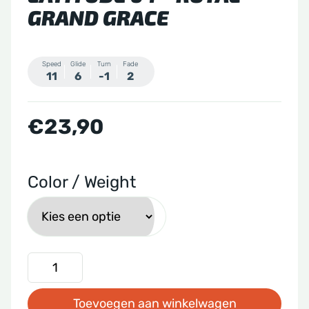
GRAND GRACE
Speed
Glide
Turn
Fade
11
6
-1
2
€
23,90
Color / Weight
Latitude
64
Toevoegen aan winkelwagen
-