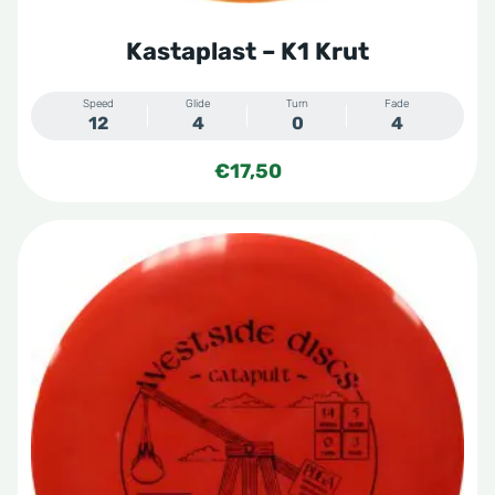
productpagina
Kastaplast – K1 Krut
Speed
Glide
Turn
Fade
12
4
0
4
€
17,50
Dit
product
heeft
meerdere
variaties.
Deze
optie