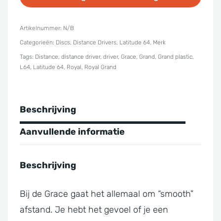
Royal
Grand
Artikelnummer:
N/B
Categorieën:
Discs
,
Distance Drivers
,
Latitude 64
,
Merk
Grace
Tags:
Distance
,
distance driver
,
driver
,
Grace
,
Grand
,
Grand plastic
,
aantal
L64
,
Latitude 64
,
Royal
,
Royal Grand
Beschrijving
Aanvullende informatie
Beschrijving
Bij de Grace gaat het allemaal om “smooth”
afstand. Je hebt het gevoel of je een