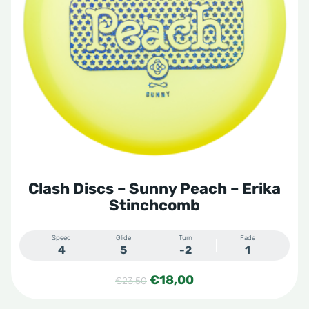
Deze
optie
kan
gekozen
worden
op
de
productpagina
Clash Discs – Sunny Peach – Erika
Stinchcomb
Speed
Glide
Turn
Fade
4
5
-2
1
Oorspronkelijke
Huidige
€
18,00
€
23,50
prijs
prijs