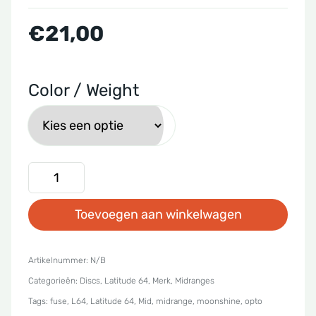
€
21,00
Color / Weight
Latitude
64
Toevoegen aan winkelwagen
-
Opto
Moonshine
Artikelnummer:
N/B
Categorieën:
Discs
,
Latitude 64
,
Merk
,
Midranges
Fuse
Tags:
fuse
,
L64
,
Latitude 64
,
Mid
,
midrange
,
moonshine
,
opto
aantal