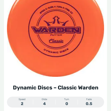
meerdere
variaties.
Deze
optie
kan
gekozen
worden
op
de
productpagina
Dynamic Discs – Classic Warden
Speed
Glide
Turn
Fade
2
4
0
0.5