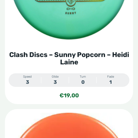
gekozen
worden
op
de
productpagina
Clash Discs – Sunny Popcorn – Heidi
Laine
Speed
Glide
Turn
Fade
3
3
0
1
€
19,00
Dit
product
heeft