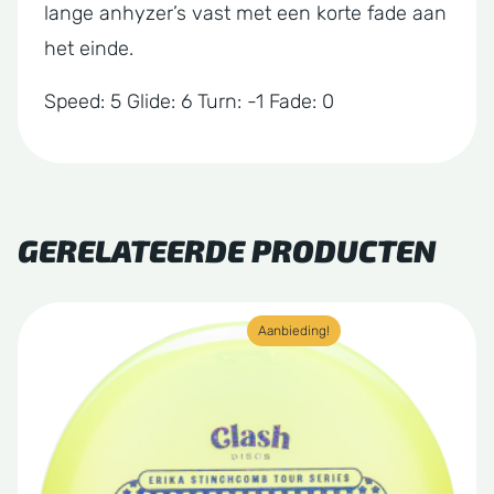
lange anhyzer’s vast met een korte fade aan
het einde.
Speed: 5 Glide: 6 Turn: -1 Fade: 0
GERELATEERDE PRODUCTEN
Dit
Aanbieding!
product
heeft
meerdere
variaties.