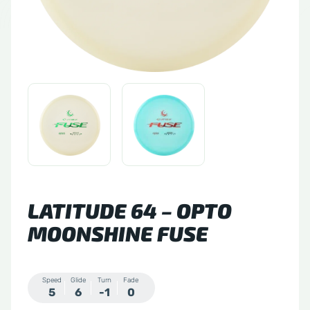
tude 64
side Discs
le Sacs
A
LATITUDE 64 – OPTO
MOONSHINE FUSE
Speed
Glide
Turn
Fade
5
6
-1
0