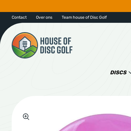
Contact
Over ons
Team house of Disc Golf
DISCS