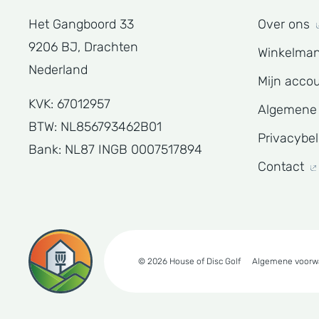
Het Gangboord 33
Over ons
9206 BJ, Drachten
Winkelma
Nederland
Mijn acco
KVK: 67012957
Algemene
BTW: NL856793462B01
Privacybe
Bank: NL87 INGB 0007517894
Contact
© 2026 House of Disc Golf
Algemene voorw