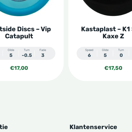
optie
kan
n
gekozen
side Discs – Vip
Kastaplast – K1
worden
Catapult
Kaxe Z
op
de
Glide
Turn
Fade
Speed
Glide
Turn
5
-0.5
3
6
5
0
tpagina
productpagina
€
17,00
€
17,50
tie
Klantenservice