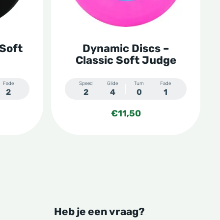
optie
kan
gekozen
 Soft
Dynamic Discs –
worden
Classic Soft Judge
op
de
Fade
Speed
Glide
Turn
Fade
2
2
4
0
1
productpagina
€
11,50
Heb je een vraag?