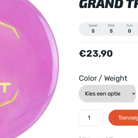
GRAND T
Speed
Glide
Turn
5
5
0
€
23,90
Color / Weight
Latitude
Toevoe
64
-