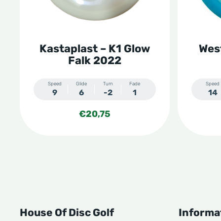
optie
optie
kan
kan
gekozen
gekoze
Kastaplast – K1 Glow
West
worden
worden
Falk 2022
op
op
de
de
Speed
Glide
Turn
Fade
Speed
9
6
-2
1
14
productpagina
produc
€
20,75
House Of Disc Golf
Informa