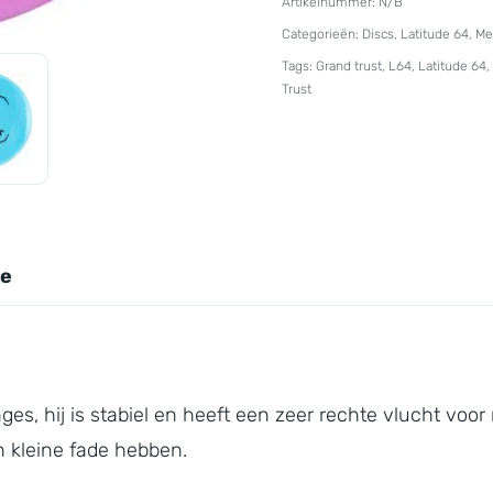
Artikelnummer:
N/B
Royal
Categorieën:
Discs
,
Latitude 64
,
Me
Grand
Tags:
Grand trust
,
L64
,
Latitude 64
,
Trust
Trust
aantal
ie
ges, hij is stabiel en heeft een zeer rechte vlucht v
n kleine fade hebben.