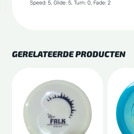
Speed: 5, Glide: 5, Turn: 0, Fade: 2
GERELATEERDE PRODUCTEN
Dit
Dit
product
produc
heeft
heeft
meerdere
meerde
variaties.
variatie
Deze
Deze