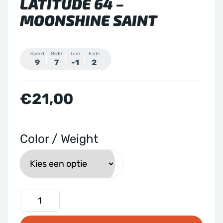
LATITUDE 64 –
MOONSHINE SAINT
Speed
Glide
Turn
Fade
9
7
-1
2
€
21,00
Color / Weight
Latitude
64