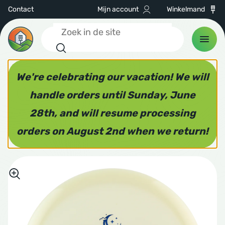
Contact
Mijn account
Winkelmand
Zoeken
CS
 discs
hnell
hnell
We're celebrating our vacation! We will
ance drivers
h Discs
discs
handle orders until Sunday, June
KEN
28th, and will resume processing
way drivers
cmania
ne Kwik Stik
orders on August 2nd when we return!
SEN & CARTS
ranges
amic Discs
le Sacs
ers
ne Kwik Stik
ESSOIRES
ter sets
aplast
tude 64