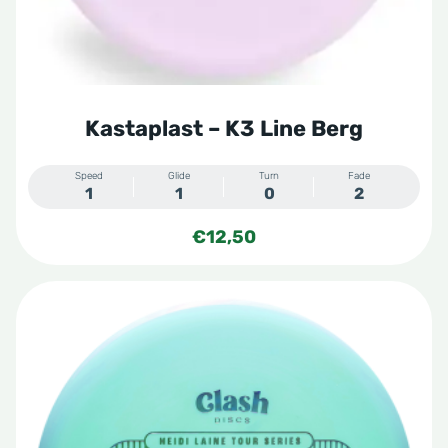
op
de
productpagina
Kastaplast – K3 Line Berg
Speed
Glide
Turn
Fade
1
1
0
2
€
12,50
Dit
product
heeft
meerdere
variaties.