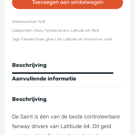
Toevoegen aan winkelwagen
-
Moonshine
Saint
Artikelnummer:
N/B
Categorieën:
Discs
,
Fairway drivers
,
Latitude 64
,
Merk
aantal
Tags:
Fairway Driver
,
glow
,
L64
,
Latitude 64
,
moonshine
,
saint
Beschrijving
Aanvullende informatie
Beschrijving
De Saint is één van de beste controleerbare
fairway drivers van Latitiude 64. Dit geld