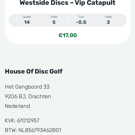
Westside Discs – Vip Catapult
Speed
Glide
Turn
Fade
14
5
-0.5
3
€
17,00
House Of Disc Golf
Het Gangboord 33
9206 BJ, Drachten
Nederland
KVK: 67012957
BTW: NL856793462B01