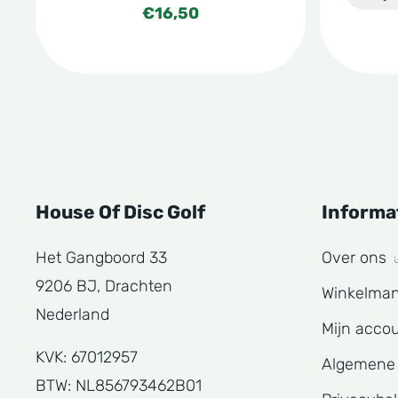
€
16,50
House Of Disc Golf
Informa
Het Gangboord 33
Over ons
9206 BJ, Drachten
Winkelma
Nederland
Mijn acco
KVK: 67012957
Algemene
BTW: NL856793462B01