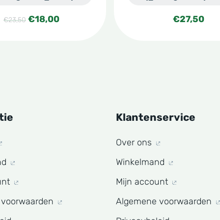
Oorspronkelijke
Huidige
€
18,00
€
27,50
€
23,50
prijs
prijs
was:
is:
€23,50.
€18,00.
tie
Klantenservice
Over ons
nd
Winkelmand
unt
Mijn account
 voorwaarden
Algemene voorwaarden