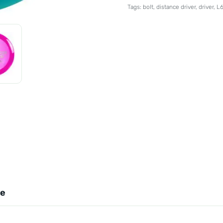
Bolt
Tags:
bolt
,
distance driver
,
driver
,
L
aantal
ie