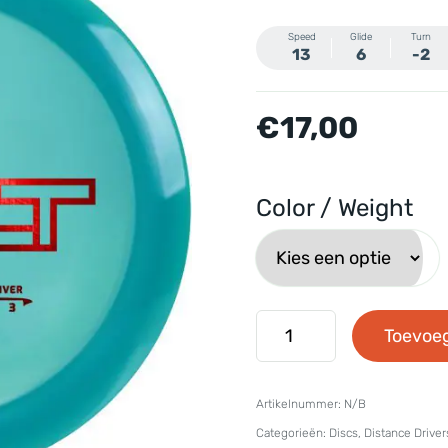
Speed
Glide
Turn
13
6
-2
€
17,00
Color / Weight
Latitude
Toevoe
64
-
Artikelnummer:
N/B
Opto
Categorieën:
Discs
,
Distance Driver