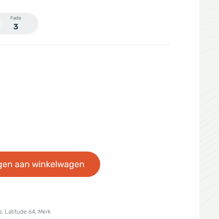
Fade
3
gen aan winkelwagen
s
,
Latitude 64
,
Merk