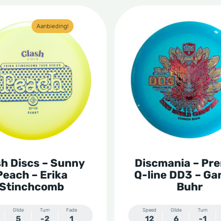
Dit
Aanbieding!
t
product
heeft
re
meerdere
s.
variaties.
Deze
optie
kan
n
gekozen
sh Discs – Sunny
Discmania – Pr
worden
Peach – Erika
Q-line DD3 – G
op
Stinchcomb
Buhr
de
Glide
Turn
Fade
Speed
Glide
Turn
tpagina
productpagina
5
-2
1
12
6
-1