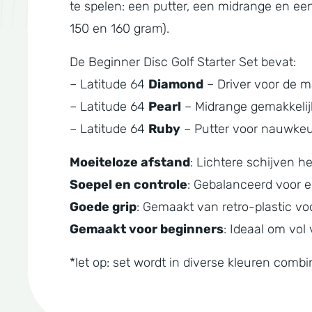
te spelen: een putter, een midrange en een
150 en 160 gram).
De Beginner Disc Golf Starter Set bevat:
– Latitude 64
Diamond
– Driver voor de ma
– Latitude 64
Pearl
– Midrange gemakkelijk
– Latitude 64
Ruby
– Putter voor nauwkeu
Moeiteloze afstand
: Lichtere schijven h
Soepel en controle
: Gebalanceerd voor 
Goede grip
: Gemaakt van retro-plastic vo
Gemaakt voor beginners
: Ideaal om vol
*let op: set wordt in diverse kleuren combi