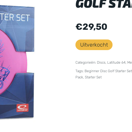
GOLF STA
€
29,50
Uitverkocht
Categorieën:
Discs
,
Latitude 64
,
Me
Tags:
Beginner Disc Golf Starter Set
Pack
,
Starter Set