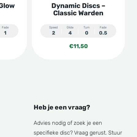
 Glow
Dynamic Discs –
worden
Classic Warden
op
de
Fade
Speed
Glide
Turn
Fade
1
2
4
0
0.5
productpagina
€
11,50
Heb je een vraag?
Advies nodig of zoek je een
specifieke disc? Vraag gerust. Stuur