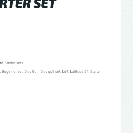
RTER SET
rk
,
Starter sets
,
Beginner set
,
Disc Golf
,
Disc golf set
,
L64
,
Latitude 64
,
Starter