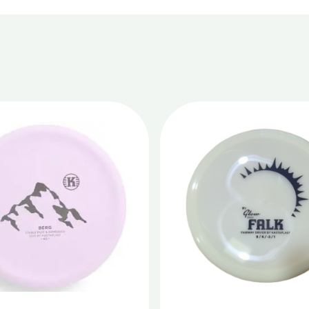
Dit
t
product
heeft
re
meerdere
s.
variaties.
Deze
optie
kan
n
gekozen