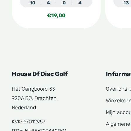
10
4
0
4
13
productpagina
produc
€
19,00
House Of Disc Golf
Informa
Het Gangboord 33
Over ons
9206 BJ, Drachten
Winkelma
Nederland
Mijn acco
KVK: 67012957
Algemene