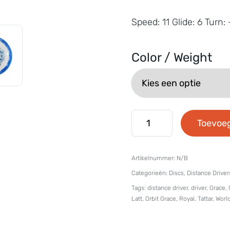
Speed: 11 Glide: 6 Turn: 
Color / Weight
Latitude
Toevoe
64
-
Artikelnummer:
N/B
Royal
Categorieën:
Discs
,
Distance Driver
Grand
Tags:
distance driver
,
driver
,
Grace
,
Orbit
Latt
,
Orbit Grace
,
Royal
,
Tattar
,
Worl
2x