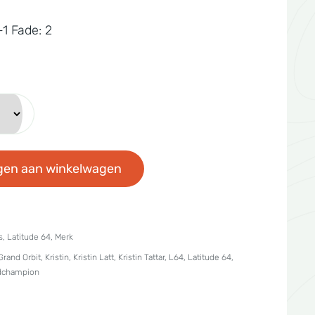
-1 Fade: 2
gen aan winkelwagen
s
,
Latitude 64
,
Merk
Grand Orbit
,
Kristin
,
Kristin Latt
,
Kristin Tattar
,
L64
,
Latitude 64
,
dchampion