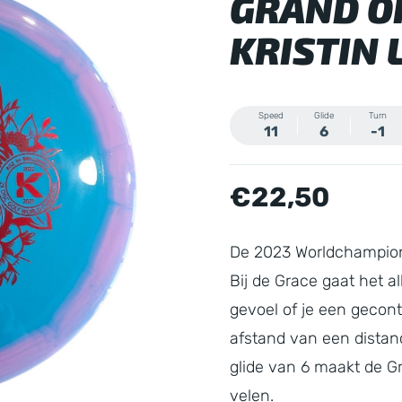
GRAND OR
KRISTIN 
Speed
Glide
Turn
11
6
-1
€
22,50
De 2023 Worldchampion “
Bij de Grace gaat het a
gevoel of je een gecont
afstand van een distan
glide van 6 maakt de G
velen.