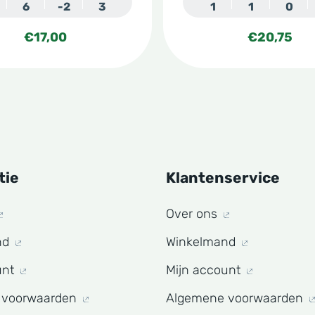
6
-2
3
1
1
0
tpagina
productpagina
€
17,00
€
20,75
tie
Klantenservice
Over ons
nd
Winkelmand
unt
Mijn account
 voorwaarden
Algemene voorwaarden