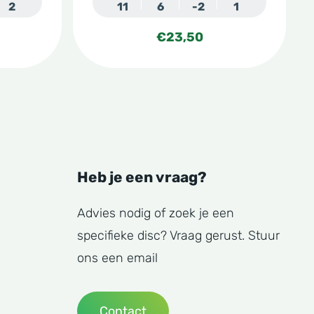
2
11
6
-2
1
productpagina
€
23,50
Heb je een vraag?
Advies nodig of zoek je een
specifieke disc? Vraag gerust. Stuur
ons een email
Contact