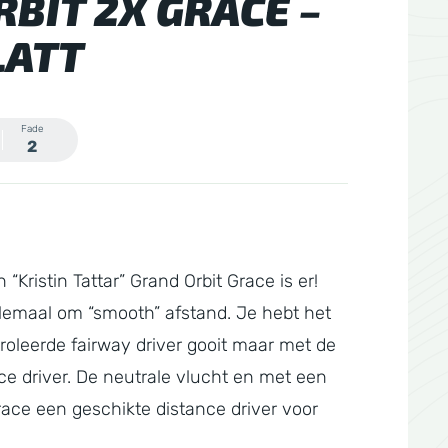
BIT 2X GRACE –
LATT
Fade
2
Kristin Tattar” Grand Orbit Grace is er!
llemaal om “smooth” afstand. Je hebt het
roleerde fairway driver gooit maar met de
ce driver. De neutrale vlucht en met een
race een geschikte distance driver voor