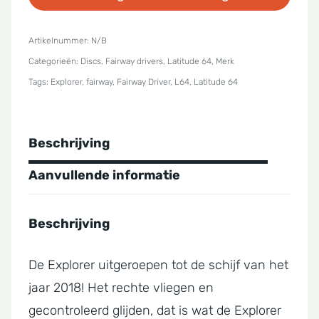
Opto
Explorer
Artikelnummer:
N/B
Categorieën:
Discs
,
Fairway drivers
,
Latitude 64
,
Merk
aantal
Tags:
Explorer
,
fairway
,
Fairway Driver
,
L64
,
Latitude 64
Beschrijving
Aanvullende informatie
Beschrijving
De Explorer uitgeroepen tot de schijf van het
jaar 2018! Het rechte vliegen en
gecontroleerd glijden, dat is wat de Explorer