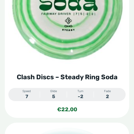
optie
kan
gekozen
worden
op
de
productpagina
Clash Discs – Steady Ring Soda
Speed
Glide
Turn
Fade
7
5
-2
2
€
22,00
Dit