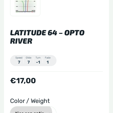
LATITUDE 64 – OPTO
RIVER
Speed
Glide
Turn
Fade
7
7
-1
1
€
17,00
Color / Weight