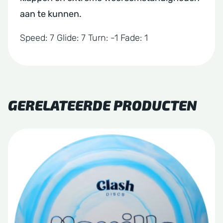
aan te kunnen.
Speed: 7 Glide: 7 Turn: -1 Fade: 1
GERELATEERDE PRODUCTEN
Dit
product
heeft
meerdere
variaties.
Deze