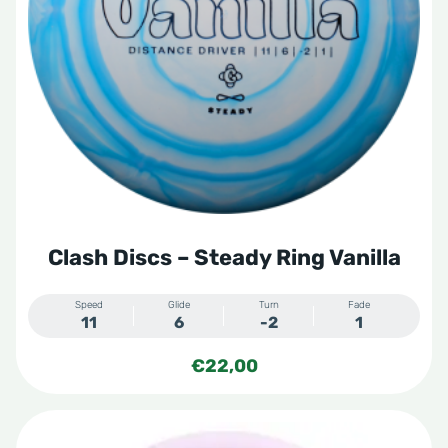
optie
kan
gekozen
worden
op
de
productpagina
Clash Discs – Steady Ring Vanilla
Speed
Glide
Turn
Fade
11
6
-2
1
€
22,00
Dit