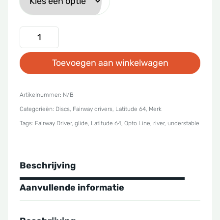
Latitude
64
Toevoegen aan winkelwagen
-
Opto
River
Artikelnummer:
N/B
Categorieën:
Discs
,
Fairway drivers
,
Latitude 64
,
Merk
aantal
Tags:
Fairway Driver
,
glide
,
Latitude 64
,
Opto Line
,
river
,
understable
Beschrijving
Aanvullende informatie