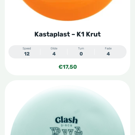
op
de
productpagina
Kastaplast – K1 Krut
Speed
Glide
Turn
Fade
12
4
0
4
€
17,50
Dit
product
heeft
meerdere
variaties.