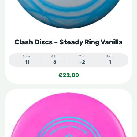
worden
op
de
productpagina
Clash Discs – Steady Ring Vanilla
Speed
Glide
Turn
Fade
11
6
-2
1
€
22,00
Dit
product
heeft
meerdere
variaties.