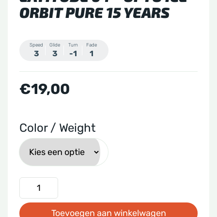
ORBIT PURE 15 YEARS
Speed
Glide
Turn
Fade
3
3
-1
1
€
19,00
Color / Weight
Latitude
64
Toevoegen aan winkelwagen
-