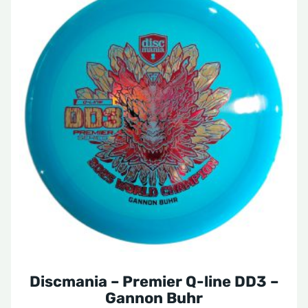
product
heeft
meerdere
variaties.
Deze
optie
kan
gekozen
worden
op
de
productpagina
Discmania – Premier Q-line DD3 –
Gannon Buhr