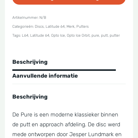
Opto
Ice
Artikelnummer:
N/B
Categorieën:
Discs
,
Latitude 64
,
Merk
,
Putters
Orbit
Tags:
L64
,
Latitude 64
,
Opto Ice
,
Opto Ice Orbit
,
pure
,
putt
,
putter
Pure
15
years
Beschrijving
aantal
Aanvullende informatie
Beschrijving
De Pure is een moderne klassieker binnen
de putt en approach afdeling. De disc werd
mede ontworpen door Jesper Lundmark en