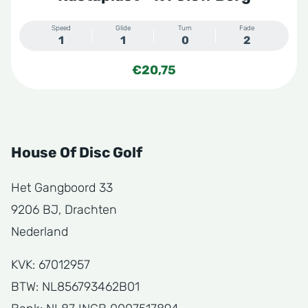
Speed
Glide
Turn
Fade
1
1
0
2
€
20,75
House Of Disc Golf
Het Gangboord 33
9206 BJ, Drachten
Nederland
KVK: 67012957
BTW: NL856793462B01