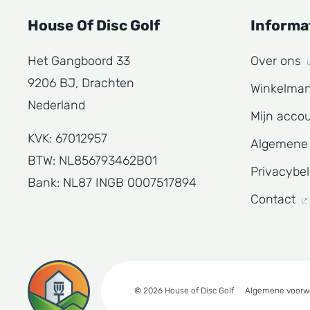
House Of Disc Golf
Informa
Het Gangboord 33
Over ons
9206 BJ, Drachten
Winkelma
Nederland
Mijn acco
KVK: 67012957
Algemene
BTW: NL856793462B01
Privacybe
Bank: NL87 INGB 0007517894
Contact
© 2026 House of Disc Golf
Algemene voorw