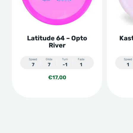
Deze
Deze
optie
optie
kan
kan
gekozen
gekoze
Latitude 64 – Opto
Kast
worden
worden
River
op
op
de
de
Speed
Glide
Turn
Fade
Speed
7
7
-1
1
1
productpagina
produc
€
17,00