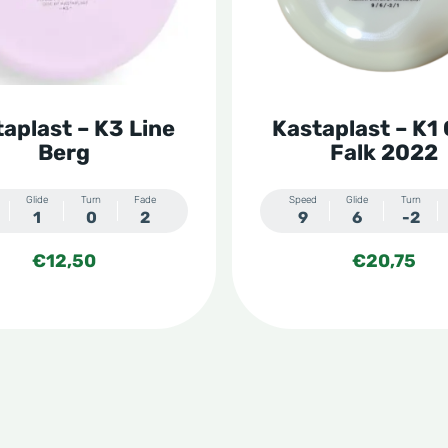
Deze
optie
kan
n
gekozen
aplast – K3 Line
Kastaplast – K1
worden
Berg
Falk 2022
op
de
Glide
Turn
Fade
Speed
Glide
Turn
1
0
2
9
6
-2
tpagina
productpagina
€
12,50
€
20,75