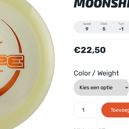
MOONSHI
Speed
Glide
Turn
9
5
-1
€
22,50
Color / Weight
Dynamic
Toevoe
Discs
-