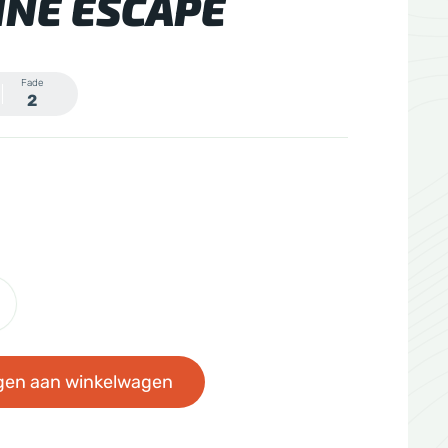
NE ESCAPE
Fade
2
gen aan winkelwagen