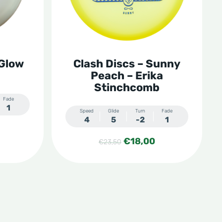
Deze
optie
kan
gekozen
 Glow
Clash Discs – Sunny
worden
Peach – Erika
op
Stinchcomb
de
Fade
1
Speed
Glide
Turn
Fade
productpagina
4
5
-2
1
Oorspronkelijke
Huidige
€
18,00
€
23,50
prijs
prijs
was:
is:
€23,50.
€18,00.