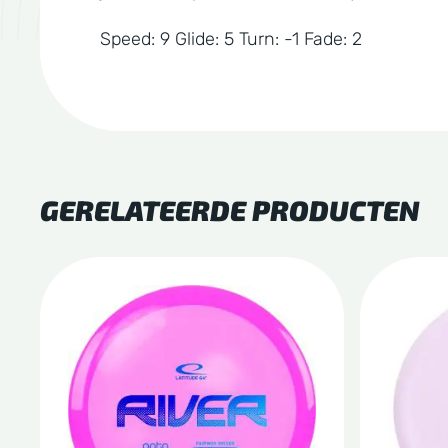
Speed: 9 Glide: 5 Turn: -1 Fade: 2
GERELATEERDE PRODUCTEN
Dit
Dit
product
produc
heeft
heeft
meerdere
meerde
variaties.
variatie