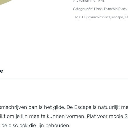
Artikelnummer:
N/B
Lucid
Categorieën:
Discs
,
Dynamic Discs
Moonshine
Tags:
DD
,
dynamic discs
,
escape
,
Fa
Escape
aantal
ie
schrijven dan is het glide. De Escape is natuurlijk me
ikt om je lijn mee te kunnen vormen. Plat voor mooie S
de disc ook die lijn behouden.