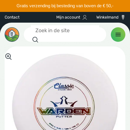
Gratis verzending bij besteding van boven de € 50,-
Contact
Mijn account
Winkelmand
Zoeken
CS
 discs
hnell
hnell
ance drivers
h Discs
discs
KEN
way drivers
cmania
ne Kwik Stik
SEN & CARTS
ranges
amic Discs
le Sacs
ers
ne Kwik Stik
ESSOIRES
ter sets
aplast