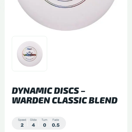
tude 64
side Discs
le Sacs
A
DYNAMIC DISCS –
WARDEN CLASSIC BLEND
Speed
Glide
Turn
Fade
2
4
0
0.5