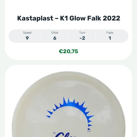
productpagina
Kastaplast – K1 Glow Falk 2022
Speed
Glide
Turn
Fade
9
6
-2
1
€
20,75
Dit
product
heeft
meerdere
variaties.
Deze
optie