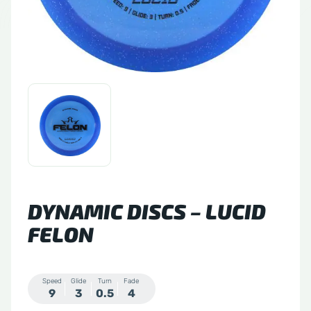
tude 64
side Discs
le Sacs
A
DYNAMIC DISCS – LUCID
FELON
Speed
Glide
Turn
Fade
9
3
0.5
4