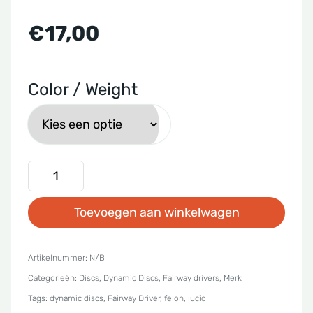
€
17,00
Color / Weight
Dynamic
Discs
Toevoegen aan winkelwagen
-
Lucid
Felon
Artikelnummer:
N/B
Categorieën:
Discs
,
Dynamic Discs
,
Fairway drivers
,
Merk
aantal
Tags:
dynamic discs
,
Fairway Driver
,
felon
,
lucid