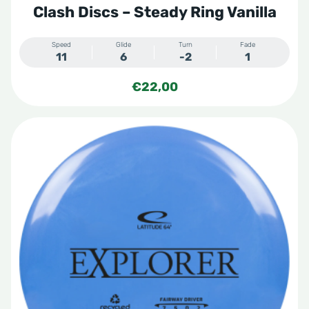
Clash Discs – Steady Ring Vanilla
Speed
Glide
Turn
Fade
11
6
-2
1
€
22,00
Dit
product
heeft
meerdere
variaties.
Deze
optie
kan