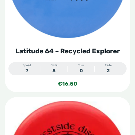
gekozen
worden
op
de
productpagina
Latitude 64 – Recycled Explorer
Speed
Glide
Turn
Fade
7
5
0
2
€
16,50
Dit
product
heeft
meerdere