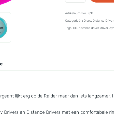
Discs
-
Artikelnummer:
N/B
Lucid
Categorieën:
Discs
,
Distance Driver
Sergeant
Tags:
DD
,
distance driver
,
driver
,
dyn
aantal
ie
geant lijkt erg op de Raider maar dan iets langzamer. H
y Drivers en Distance Drivers met een comfortabele r