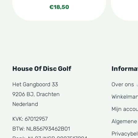
€
18,50
House Of Disc Golf
Informa
Het Gangboord 33
Over ons
9206 BJ, Drachten
Winkelma
Nederland
Mijn acco
KVK: 67012957
Algemene
BTW: NL856793462B01
Privacybe