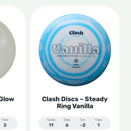
Dit
product
heeft
meerdere
variaties.
Deze
optie
kan
gekozen
 Glow
Clash Discs – Steady
worden
Ring Vanilla
op
de
Fade
Speed
Glide
Turn
Fade
2
11
6
-2
1
productpagina