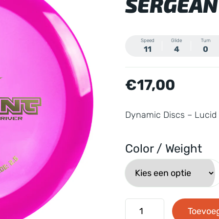
SERGEAN
Speed
Glide
Turn
11
4
0
€
17,00
Dynamic Discs – Lucid
Color / Weight
Dynamic
Toevoe