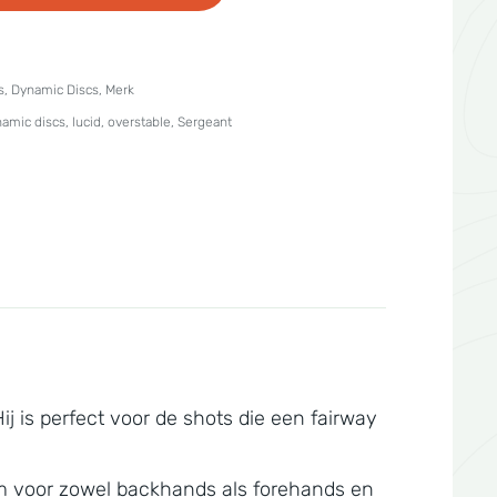
s
,
Dynamic Discs
,
Merk
amic discs
,
lucid
,
overstable
,
Sergeant
ij is perfect voor de shots die een fairway
im voor zowel backhands als forehands en