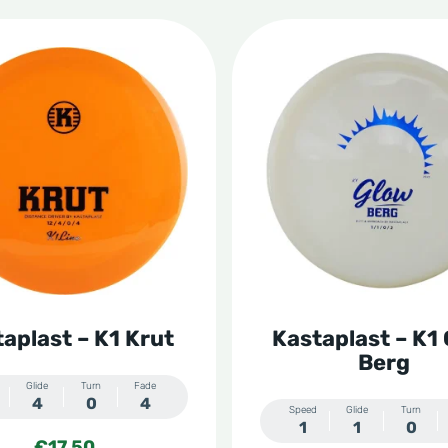
Dit
t
product
heeft
re
meerdere
s.
variaties.
Deze
optie
kan
n
gekozen
aplast – K1 Krut
Kastaplast – K1
worden
Berg
op
Glide
Turn
Fade
4
0
4
de
Speed
Glide
Turn
1
1
0
tpagina
productpagina
€
17,50