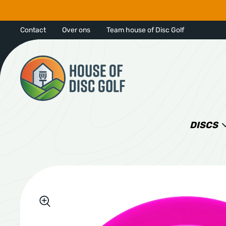
Contact
Over ons
Team house of Disc Golf
DISCS