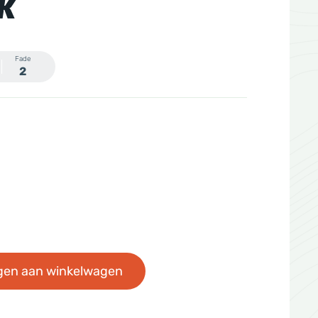
K
Fade
2
gen aan winkelwagen