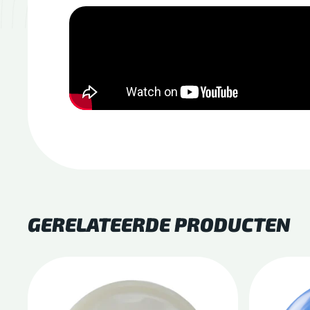
GERELATEERDE PRODUCTEN
Dit
Dit
product
produc