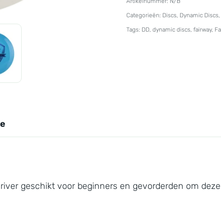
Artikelnummer:
N/B
Fuzion
Categorieën:
Discs
,
Dynamic Discs
Maverick
Tags:
DD
,
dynamic discs
,
fairway
,
Fa
aantal
ie
driver geschikt voor beginners en gevorderden om deze