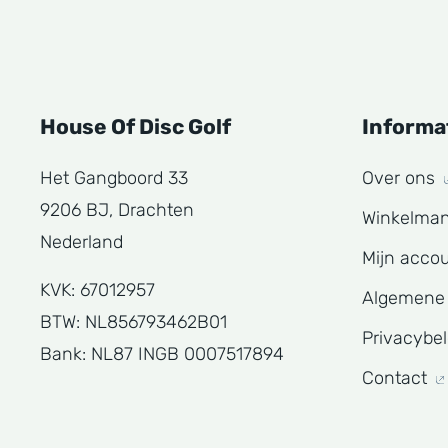
House Of Disc Golf
Informa
Het Gangboord 33
Over ons
9206 BJ, Drachten
Winkelma
Nederland
Mijn acco
KVK: 67012957
Algemene
BTW: NL856793462B01
Privacybe
Bank: NL87 INGB 0007517894
Contact