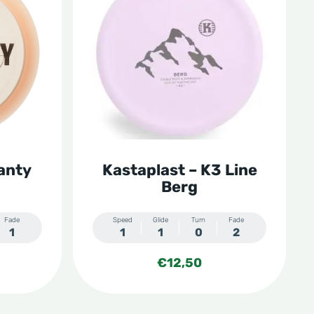
heeft
meerdere
variaties.
Deze
optie
kan
gekozen
lanty
Kastaplast – K3 Line
worden
Berg
op
de
Fade
Speed
Glide
Turn
Fade
1
1
1
0
2
productpagina
€
12,50