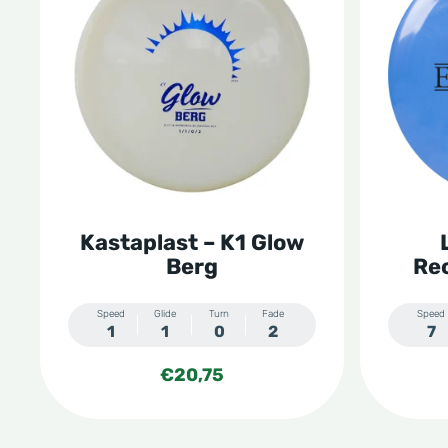
heeft
heeft
meerdere
meerde
variaties.
variatie
Deze
Deze
optie
optie
kan
kan
gekozen
gekoze
Kastaplast – K1 Glow
worden
worden
Berg
Rec
op
op
de
de
Speed
Glide
Turn
Fade
Speed
1
1
0
2
7
productpagina
produc
€
20,75