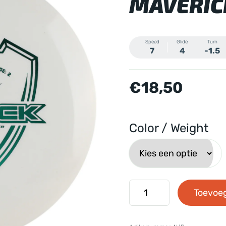
MAVERIC
Speed
Glide
Turn
7
4
-1.5
€
18,50
Color / Weight
Dynamic
Toevoe
Discs
-