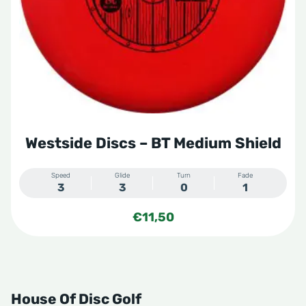
kan
gekozen
worden
op
de
productpagina
Westside Discs – BT Medium Shield
Speed
Glide
Turn
Fade
3
3
0
1
€
11,50
House Of Disc Golf