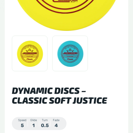
tude 64
side Discs
le Sacs
A
DYNAMIC DISCS –
CLASSIC SOFT JUSTICE
Speed
Glide
Turn
Fade
5
1
0.5
4