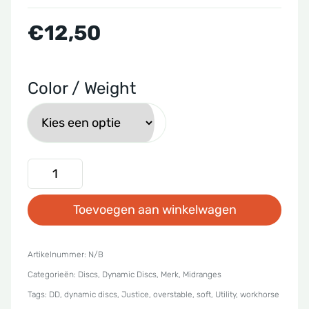
€
12,50
Color / Weight
Dynamic
Discs
Toevoegen aan winkelwagen
-
Classic
Soft
Artikelnummer:
N/B
Categorieën:
Discs
,
Dynamic Discs
,
Merk
,
Midranges
Justice
Tags:
DD
,
dynamic discs
,
Justice
,
overstable
,
soft
,
Utility
,
workhorse
aantal