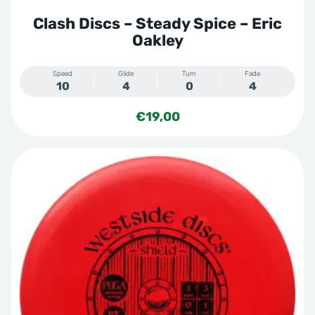
Clash Discs – Steady Spice – Eric
Oakley
Speed
Glide
Turn
Fade
10
4
0
4
€
19,00
Dit
product
heeft
meerdere
variaties.
Deze
optie