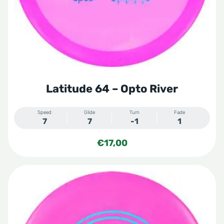
gekozen
worden
op
de
productpagina
Latitude 64 – Opto River
Speed
Glide
Turn
Fade
7
7
-1
1
€
17,00
Dit
product
heeft