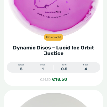
Uitverkocht
Dynamic Discs – Lucid Ice Orbit
Justice
Speed
Glide
Turn
Fade
5
1
0.5
4
Oorspronkelijke
Huidige
€
18,50
€
24,50
prijs
prijs
was:
is:
€24,50.
€18,50.