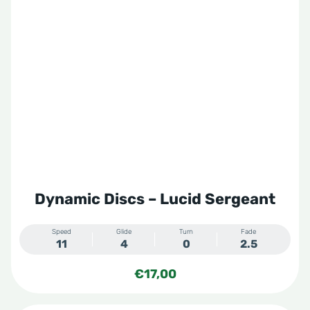
Dynamic Discs – Lucid Sergeant
Speed
Glide
Turn
Fade
11
4
0
2.5
€
17,00