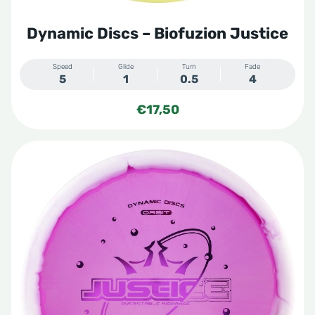
Dynamic Discs – Biofuzion Justice
Speed
Glide
Turn
Fade
5
1
0.5
4
€
17,50