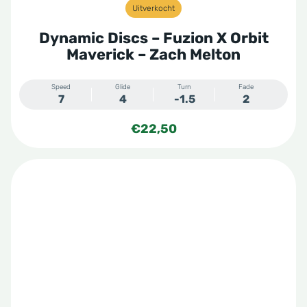
Uitverkocht
Dynamic Discs – Fuzion X Orbit
Maverick – Zach Melton
Speed
Glide
Turn
Fade
7
4
-1.5
2
€
22,50