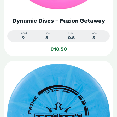
Dynamic Discs – Fuzion Getaway
Speed
Glide
Turn
Fade
9
5
-0.5
3
€
18,50