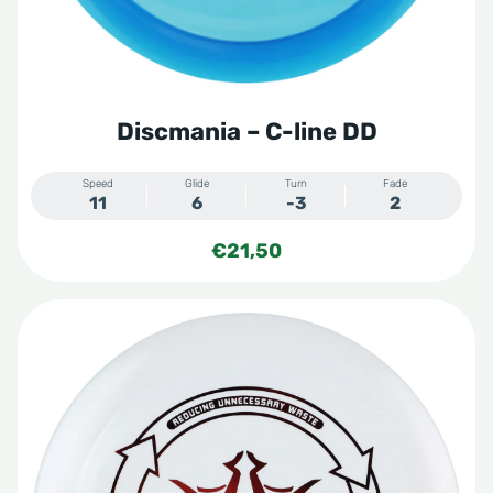
Discmania – C-line DD
Speed
Glide
Turn
Fade
11
6
-3
2
€
21,50