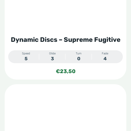
Dynamic Discs – Supreme Fugitive
Speed
Glide
Turn
Fade
5
3
0
4
€
23,50