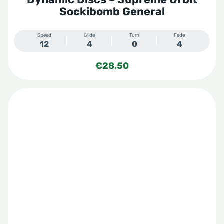
Sockibomb General
Speed
Glide
Turn
Fade
12
4
0
4
€
28,50