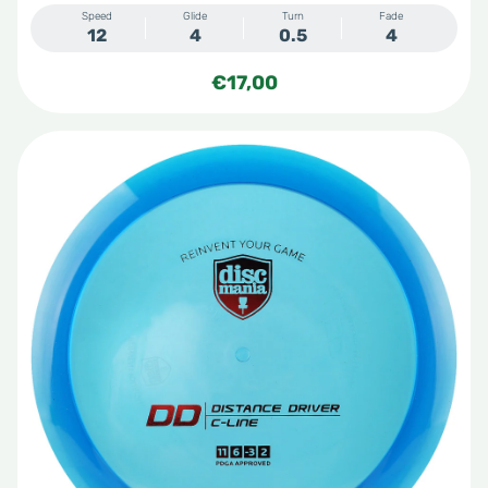
Speed
Glide
Turn
Fade
12
4
0.5
4
€
17,00