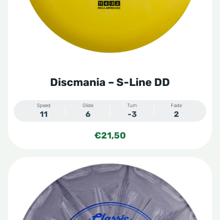
Lucid
Lucid Glimmer
Lucid Ice
Lucid Ice Glimmer
Lucid Ice Orbit
Lucid Moonshine Orbit
Discmania – S-Line DD
Lucid X
Speed
Glide
Turn
Fade
Prime
11
6
-3
2
VIP Moonshine
€
21,50