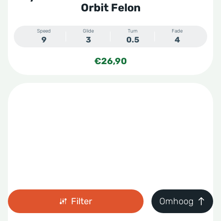
Orbit Felon
Speed
Glide
Turn
Fade
9
3
0.5
4
€
26,90
Filter
Omhoog