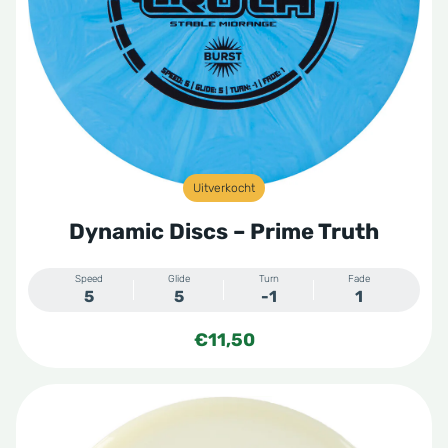
Uitverkocht
Dynamic Discs – Prime Truth
Speed
Glide
Turn
Fade
5
5
-1
1
€
11,50