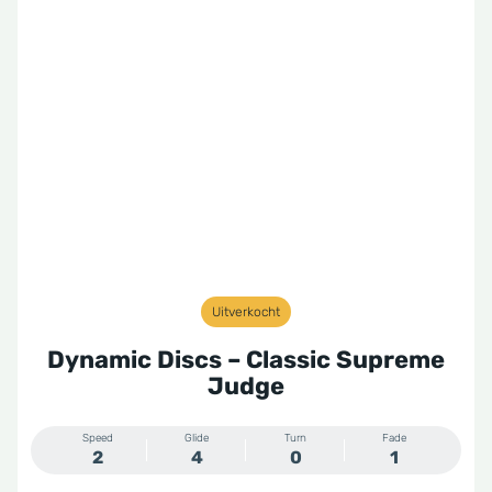
Uitverkocht
Dynamic Discs – Classic Supreme
Judge
Speed
Glide
Turn
Fade
2
4
0
1