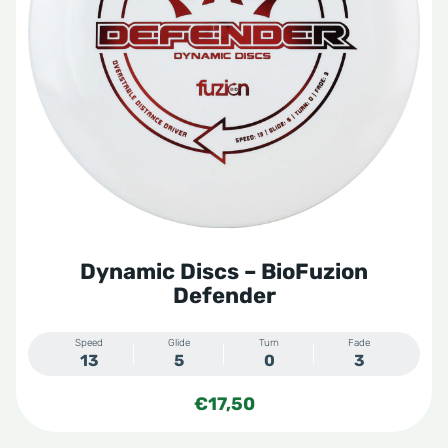
Dynamic Discs – BioFuzion
Defender
Speed
Glide
Turn
Fade
13
5
0
3
€
17,50