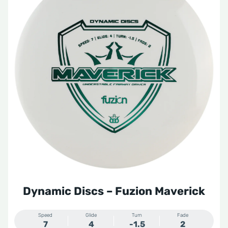
Dynamic Discs – Fuzion Maverick
Speed
Glide
Turn
Fade
7
4
-1.5
2