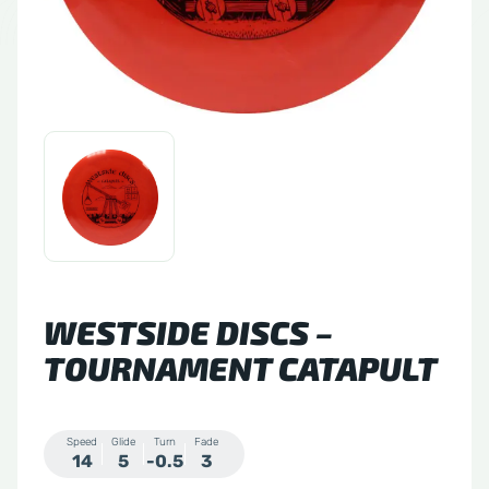
tude 64
side Discs
le Sacs
A
WESTSIDE DISCS –
TOURNAMENT CATAPULT
Speed
Glide
Turn
Fade
14
5
-0.5
3