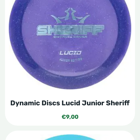
meerdere
variaties.
Deze
optie
kan
gekozen
worden
op
de
productpagina
Dynamic Discs Lucid Junior Sheriff
€
9,00
Dit