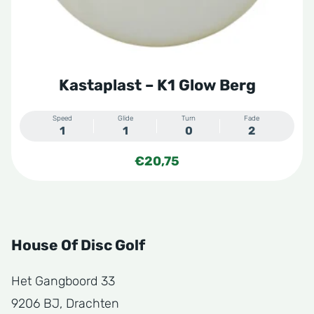
op
de
productpagina
Kastaplast – K1 Glow Berg
Speed
Glide
Turn
Fade
1
1
0
2
€
20,75
House Of Disc Golf
Het Gangboord 33
9206 BJ, Drachten