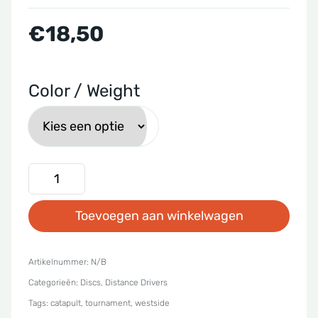
€
18,50
Color / Weight
Westside
Discs
Toevoegen aan winkelwagen
-
Tournament
Catapult
Artikelnummer:
N/B
Categorieën:
Discs
,
Distance Drivers
aantal
Tags:
catapult
,
tournament
,
westside