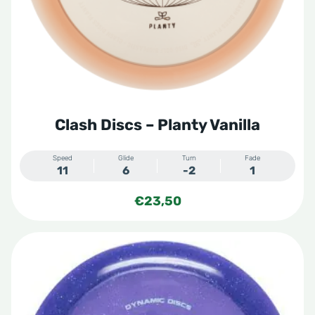
gekozen
worden
op
de
productpagina
Clash Discs – Planty Vanilla
Speed
Glide
Turn
Fade
11
6
-2
1
€
23,50
Dit
product
heeft