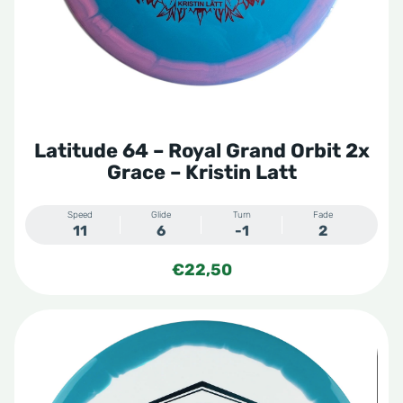
Latitude 64 – Royal Grand Orbit 2x
Grace – Kristin Latt
Speed
Glide
Turn
Fade
11
6
-1
2
€
22,50