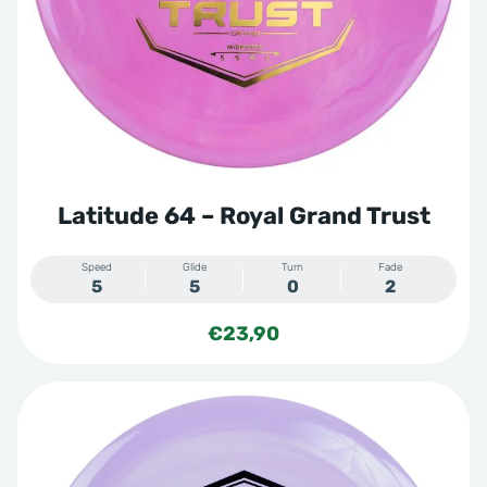
Latitude 64 – Royal Grand Trust
Speed
Glide
Turn
Fade
5
5
0
2
€
23,90