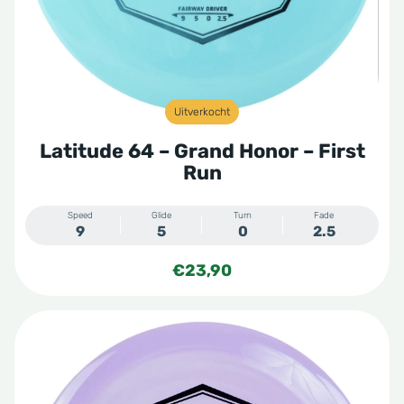
Uitverkocht
Latitude 64 – Grand Honor – First
Run
Speed
Glide
Turn
Fade
9
5
0
2.5
€
23,90