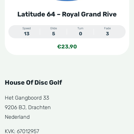
Latitude 64 – Royal Grand Rive
Speed
Glide
Turn
Fade
13
5
0
3
€
23,90
House Of Disc Golf
Het Gangboord 33
9206 BJ, Drachten
Nederland
KVK: 67012957