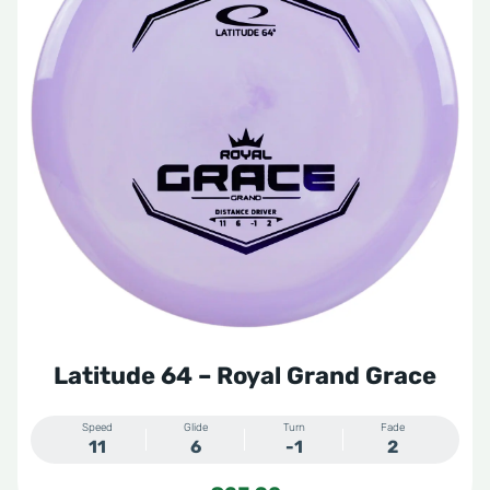
Latitude 64 – Royal Grand Grace
Speed
Glide
Turn
Fade
11
6
-1
2