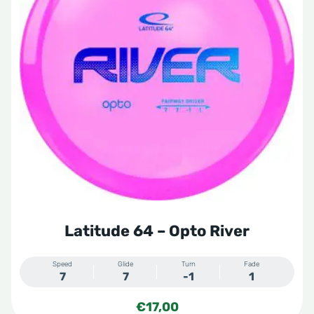
meerdere
variaties.
Deze
optie
kan
gekozen
worden
op
de
productpagina
Latitude 64 – Opto River
Speed
Glide
Turn
Fade
7
7
-1
1
€
17,00