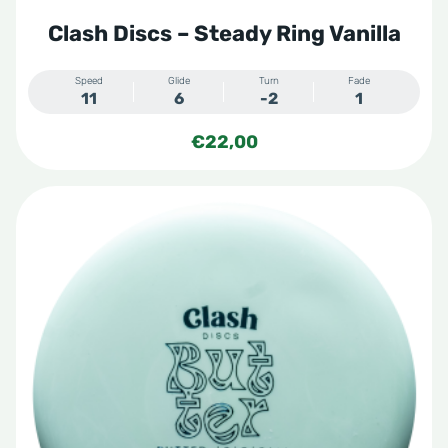
Clash Discs – Steady Ring Vanilla
Speed
Glide
Turn
Fade
11
6
-2
1
€
22,00
Dit
product
heeft
meerdere
variaties.
Deze
optie
kan