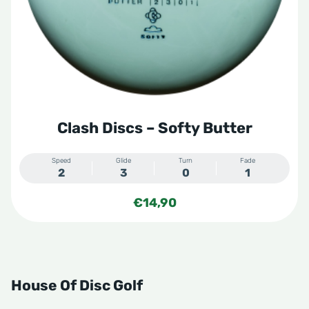
gekozen
worden
op
de
productpagina
Clash Discs – Softy Butter
Speed
Glide
Turn
Fade
2
3
0
1
€
14,90
House Of Disc Golf