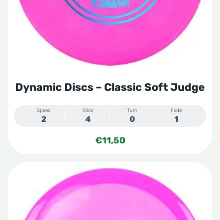
gekozen
worden
op
de
productpagina
Dynamic Discs – Classic Soft Judge
Speed
Glide
Turn
Fade
2
4
0
1
€
11,50
Dit
product
heeft