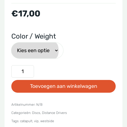
€
17,00
Color / Weight
Westside
Discs
Toevoegen aan winkelwagen
-
Vip
Catapult
Artikelnummer:
N/B
Categorieën:
Discs
,
Distance Drivers
aantal
Tags:
catapult
,
vip
,
westside