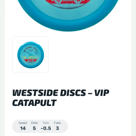
tude 64
side Discs
le Sacs
A
WESTSIDE DISCS – VIP
CATAPULT
Speed
Glide
Turn
Fade
14
5
-0.5
3