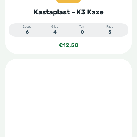
Kastaplast – K3 Kaxe
Speed
Glide
Turn
Fade
6
4
0
3
€
12,50