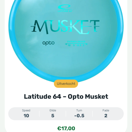
Uitverkocht
Latitude 64 – Opto Musket
Speed
Glide
Turn
Fade
10
5
-0.5
2
€
17,00