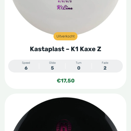
Uitverkocht
Kastaplast – K1 Kaxe Z
Speed
Glide
Turn
Fade
6
5
0
2
€
17,50