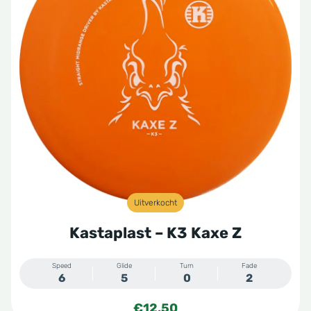
Uitverkocht
Kastaplast – K3 Kaxe Z
Speed
Glide
Turn
Fade
6
5
0
2
€
12,50