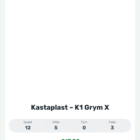
Kastaplast – K1 Grym X
Speed
Glide
Turn
Fade
12
5
0
3