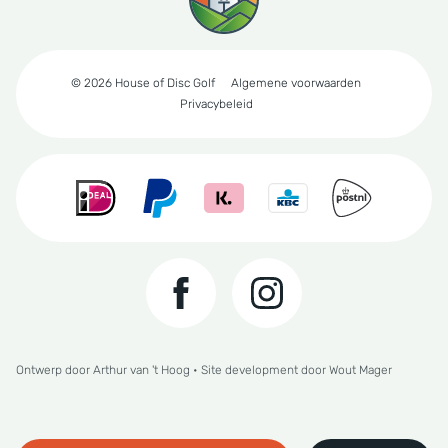
© 2026 House of Disc Golf
Algemene voorwaarden
Privacybeleid
Ontwerp door
Arthur van 't Hoog
• Site development door
Wout Mager