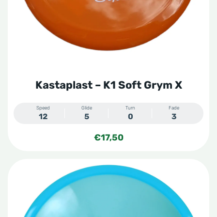
Kastaplast – K1 Soft Grym X
Speed
Glide
Turn
Fade
12
5
0
3
€
17,50