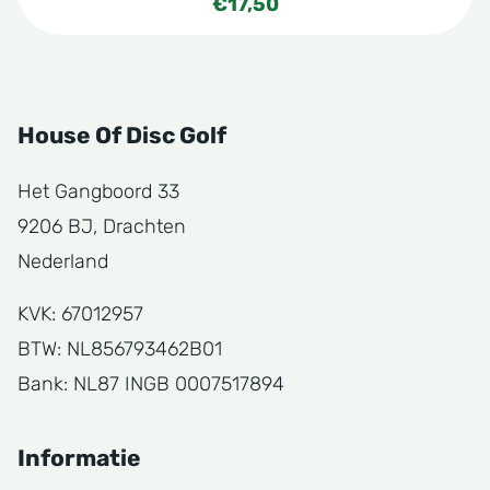
€
17,50
House Of Disc Golf
Het Gangboord 33
9206 BJ, Drachten
Nederland
KVK: 67012957
BTW: NL856793462B01
Bank: NL87 INGB 0007517894
Informatie