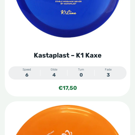
Kastaplast – K1 Kaxe
Speed
Glide
Turn
Fade
6
4
0
3
€
17,50