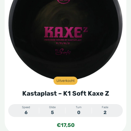
Uitverkocht
Kastaplast – K1 Soft Kaxe Z
Speed
Glide
Turn
Fade
6
5
0
2
€
17,50