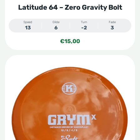
Latitude 64 – Zero Gravity Bolt
Speed
Glide
Turn
Fade
13
6
-2
3
€
15,00