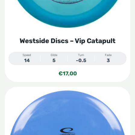
worden
op
de
productpagina
Westside Discs – Vip Catapult
Speed
Glide
Turn
Fade
14
5
-0.5
3
€
17,00
Dit
product
heeft
meerdere
variaties.