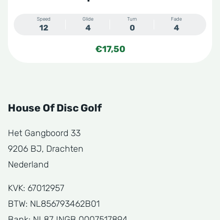
Speed
Glide
Turn
Fade
12
4
0
4
€
17,50
House Of Disc Golf
Het Gangboord 33
9206 BJ, Drachten
Nederland
KVK: 67012957
BTW: NL856793462B01
Bank: NL87 INGB 0007517894