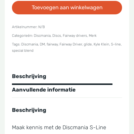
Toevoegen aan winkelwagen
S-
line
Special
Artikelnummer:
N/B
Categorieën:
Discmania
,
Discs
,
Fairway drivers
,
Merk
Blend
Tags:
Discmania
,
DM
,
fairway
,
Fairway Driver
,
glide
,
Kyle Klein
,
S-line
,
-
special blend
Vanguard
aantal
Beschrijving
Aanvullende informatie
Beschrijving
Maak kennis met de Discmania S-Line