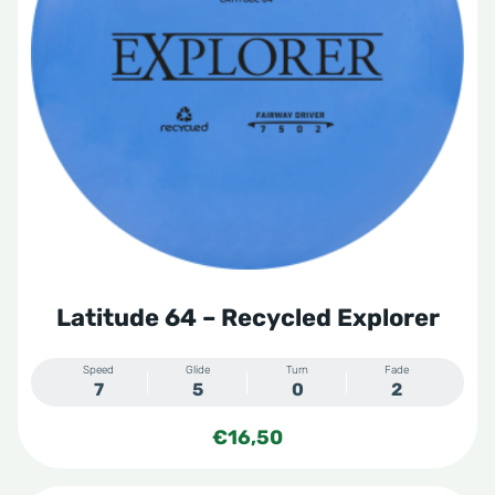
Deze
optie
kan
gekozen
worden
op
de
productpagina
Latitude 64 – Recycled Explorer
Speed
Glide
Turn
Fade
7
5
0
2
€
16,50