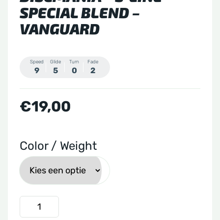
SPECIAL BLEND –
VANGUARD
Speed
Glide
Turn
Fade
9
5
0
2
€
19,00
Color / Weight
Discmania
-