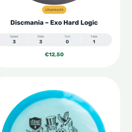
Uitverkocht
Discmania – Exo Hard Logic
Speed
Glide
Turn
Fade
3
3
0
1
€
12,50