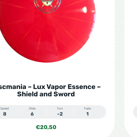
scmania – Lux Vapor Essence –
Shield and Sword
Speed
Glide
Turn
Fade
8
6
-2
1
€
20,50