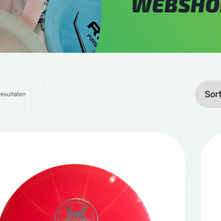
WEBSHO
Gesorteerd op gemiddelde waardering
resultaten