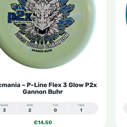
cmania – P-Line Flex 3 Glow P2x
Gannon Buhr
Speed
Glide
Turn
Fade
3
2
0
1
€
14,50