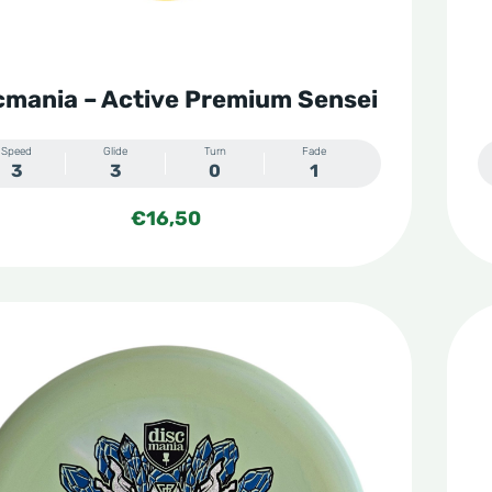
cmania – Active Premium Sensei
Speed
Glide
Turn
Fade
3
3
0
1
€
16,50