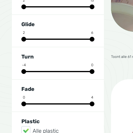
2
13
Glide
2
6
Turn
Toont alle 61 
-4
0
Fade
0
4
Plastic
Alle plastic