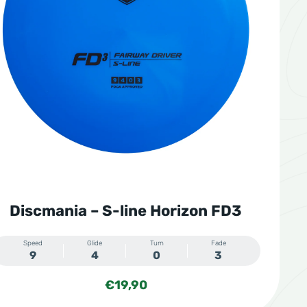
Discmania – S-line Horizon FD3
Speed
Glide
Turn
Fade
9
4
0
3
€
19,90