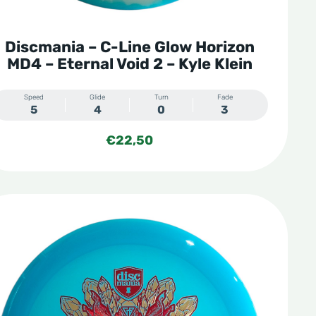
Discmania – C-Line Glow Horizon
MD4 – Eternal Void 2 – Kyle Klein
Speed
Glide
Turn
Fade
5
4
0
3
€
22,50