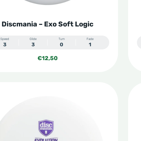
Discmania – Exo Soft Logic
Speed
Glide
Turn
Fade
3
3
0
1
€
12,50