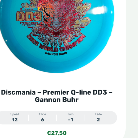
Discmania – Premier Q-line DD3 –
Gannon Buhr
Speed
Glide
Turn
Fade
12
6
-1
2
€
27,50