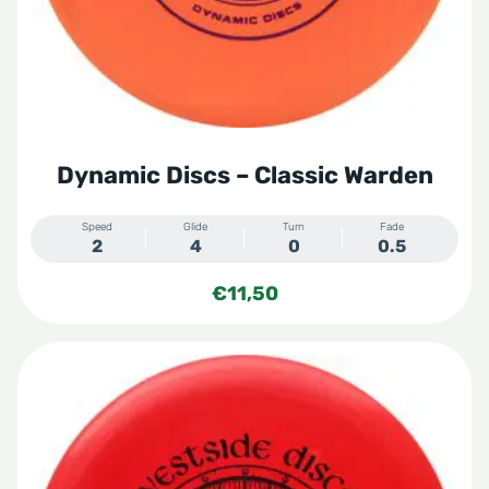
worden
op
de
productpagina
Dynamic Discs – Classic Warden
Speed
Glide
Turn
Fade
2
4
0
0.5
€
11,50
Dit
product
heeft
meerdere