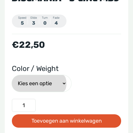
Speed
Glide
Turn
Fade
5
3
0
4
€
22,50
Color / Weight
Discmania
-
Toevoegen aan winkelwagen
S-
line