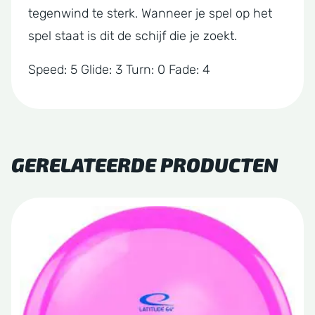
tegenwind te sterk. Wanneer je spel op het
spel staat is dit de schijf die je zoekt.
Speed: 5 Glide: 3 Turn: 0 Fade: 4
GERELATEERDE PRODUCTEN
Dit
product
heeft
meerdere
variaties.