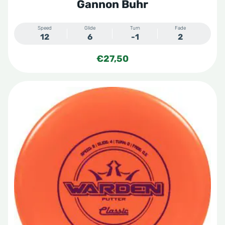
Gannon Buhr
Speed
Glide
Turn
Fade
12
6
-1
2
€
27,50
Dit
product
heeft
meerdere
variaties.
Deze
optie
kan
gekozen