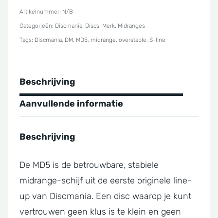
MD5
Artikelnummer:
N/B
Categorieën:
Discmania
,
Discs
,
Merk
,
Midranges
aantal
Tags:
Discmania
,
DM
,
MD5
,
midrange
,
overstable
,
S-line
Beschrijving
Aanvullende informatie
Beschrijving
De MD5 is de betrouwbare, stabiele
midrange-schijf uit de eerste originele line-
up van Discmania. Een disc waarop je kunt
vertrouwen geen klus is te klein en geen