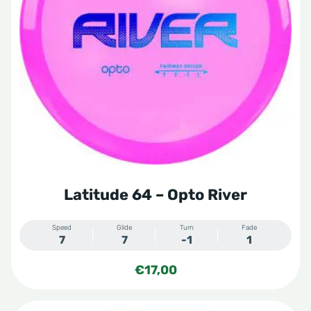
Deze
optie
kan
gekozen
worden
op
de
productpagina
Latitude 64 – Opto River
Speed
Glide
Turn
Fade
7
7
-1
1
€
17,00