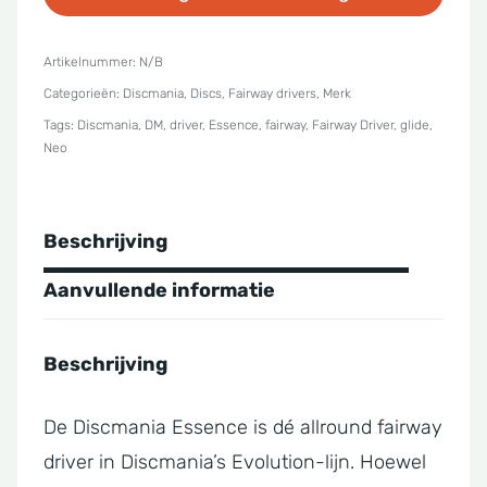
Essence
aantal
Artikelnummer:
N/B
Categorieën:
Discmania
,
Discs
,
Fairway drivers
,
Merk
Tags:
Discmania
,
DM
,
driver
,
Essence
,
fairway
,
Fairway Driver
,
glide
,
Neo
Beschrijving
Aanvullende informatie
Beschrijving
De Discmania Essence is dé allround fairway
driver in Discmania’s Evolution-lijn. Hoewel