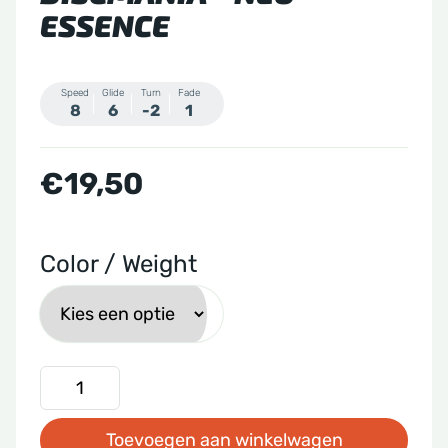
ESSENCE
Speed
Glide
Turn
Fade
8
6
-2
1
€
19,50
Color / Weight
Discmania
-
Toevoegen aan winkelwagen
Neo