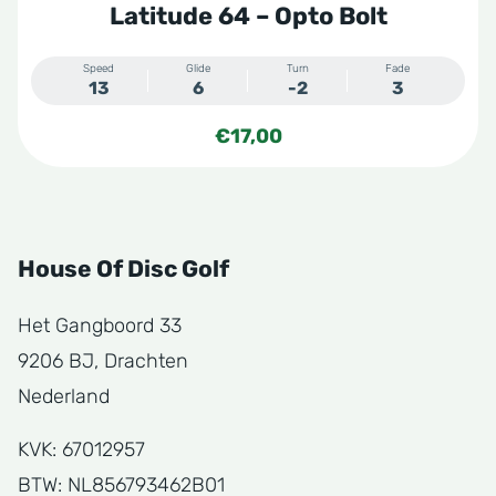
Latitude 64 – Opto Bolt
Speed
Glide
Turn
Fade
13
6
-2
3
€
17,00
House Of Disc Golf
Het Gangboord 33
9206 BJ, Drachten
Nederland
KVK: 67012957
BTW: NL856793462B01