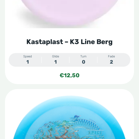
worden
op
de
productpagina
Kastaplast – K3 Line Berg
Speed
Glide
Turn
Fade
1
1
0
2
€
12,50
Dit
product
heeft
meerdere
variaties.