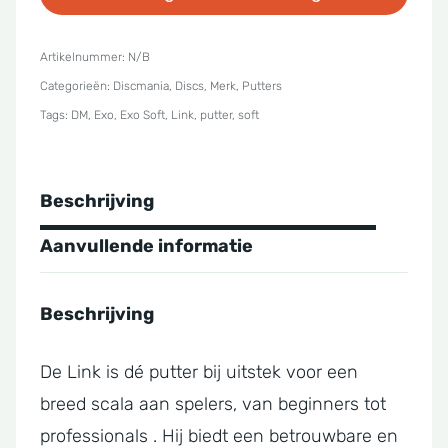
Soft
Link
Artikelnummer:
N/B
Categorieën:
Discmania
,
Discs
,
Merk
,
Putters
aantal
Tags:
DM
,
Exo
,
Exo Soft
,
Link
,
putter
,
soft
Beschrijving
Aanvullende informatie
Beschrijving
De Link is dé putter bij uitstek voor een
breed scala aan spelers, van beginners tot
professionals . Hij biedt een betrouwbare en