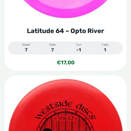
op
de
productpagina
Latitude 64 – Opto River
Speed
Glide
Turn
Fade
7
7
-1
1
€
17,00
Dit
product
heeft
meerdere
variaties.
Deze