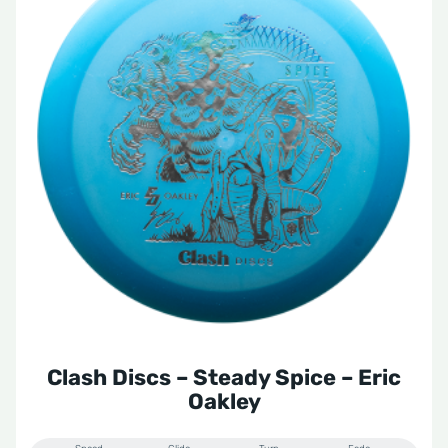
heeft
meerdere
variaties.
Deze
optie
kan
gekozen
worden
op
de
productpagina
Clash Discs – Steady Spice – Eric
Oakley