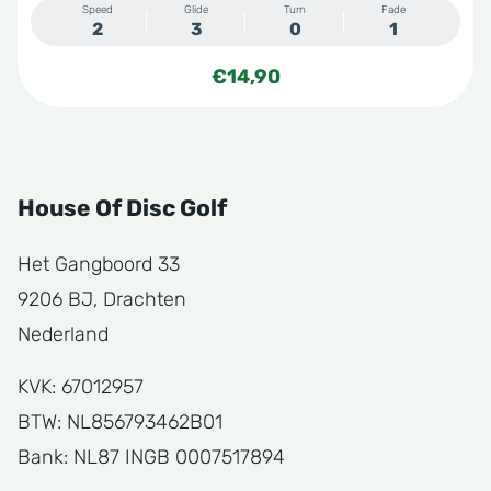
Speed
Glide
Turn
Fade
2
3
0
1
€
14,90
House Of Disc Golf
Het Gangboord 33
9206 BJ, Drachten
Nederland
KVK: 67012957
BTW: NL856793462B01
Bank: NL87 INGB 0007517894