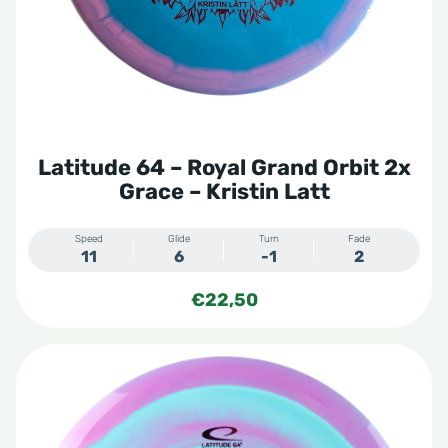
Latitude 64 – Royal Grand Orbit 2x
Grace – Kristin Latt
Speed
Glide
Turn
Fade
11
6
-1
2
€
22,50