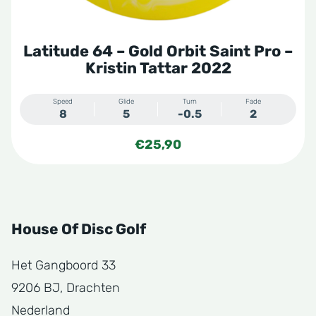
Latitude 64 – Gold Orbit Saint Pro –
Kristin Tattar 2022
Speed
Glide
Turn
Fade
8
5
-0.5
2
€
25,90
House Of Disc Golf
Het Gangboord 33
9206 BJ, Drachten
Nederland