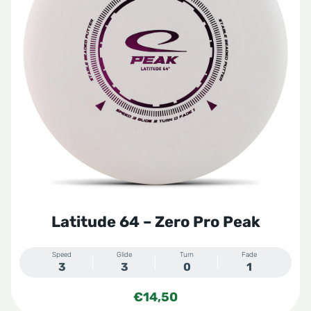
Latitude 64 – Zero Pro Peak
Speed
Glide
Turn
Fade
3
3
0
1
€
14,50