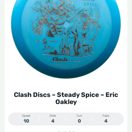
variaties.
Deze
optie
kan
gekozen
worden
op
de
productpagina
Clash Discs – Steady Spice – Eric
Oakley
Speed
Glide
Turn
Fade
10
4
0
4