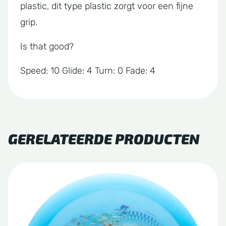
plastic, dit type plastic zorgt voor een fijne
grip.
Is that good?
Speed: 10 Glide: 4 Turn: 0 Fade: 4
GERELATEERDE PRODUCTEN
Dit
product
heeft
meerdere