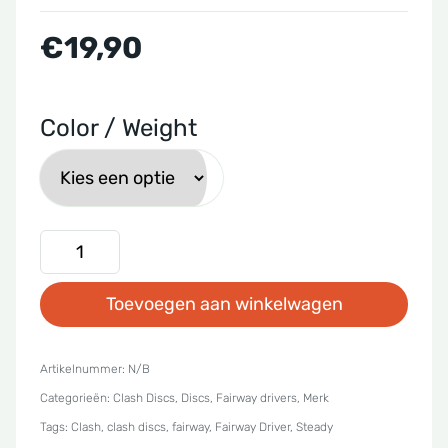
€
19,90
Color / Weight
Clash
Discs
Toevoegen aan winkelwagen
-
Steady
Spice
Artikelnummer:
N/B
Categorieën:
Clash Discs
,
Discs
,
Fairway drivers
,
Merk
aantal
Tags:
Clash
,
clash discs
,
fairway
,
Fairway Driver
,
Steady