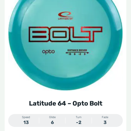
meerdere
variaties.
Deze
optie
kan
gekozen
worden
op
de
productpagina
Latitude 64 – Opto Bolt
Speed
Glide
Turn
Fade
13
6
-2
3