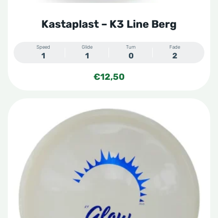
productpagina
Kastaplast – K3 Line Berg
Speed
Glide
Turn
Fade
1
1
0
2
€
12,50
Dit
product
heeft
meerdere
variaties.
Deze
optie