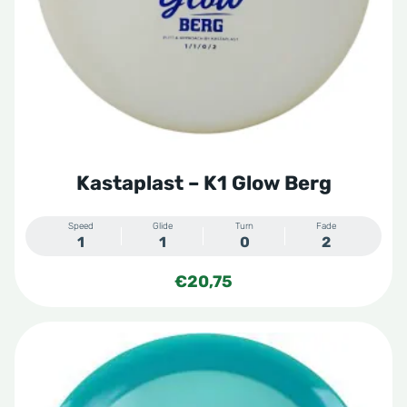
kan
gekozen
worden
op
de
productpagina
Kastaplast – K1 Glow Berg
Speed
Glide
Turn
Fade
1
1
0
2
€
20,75
Dit
product
heeft