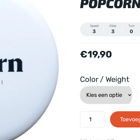
POPCOR
Speed
Glide
Turn
3
3
0
€
19,90
Color / Weight
Clash
Toevoe
Discs
-