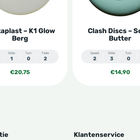
optie
kan
n
gekozen
aplast – K1 Glow
Clash Discs – S
worden
Berg
Butter
op
de
Glide
Turn
Fade
Speed
Glide
Turn
1
0
2
2
3
0
tpagina
productpagina
€
20,75
€
14,90
tie
Klantenservice