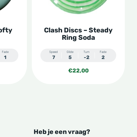
optie
kan
gekozen
ofty
Clash Discs – Steady
worden
Ring Soda
op
de
Fade
Speed
Glide
Turn
Fade
1
7
5
-2
2
productpagina
€
22,00
Heb je een vraag?