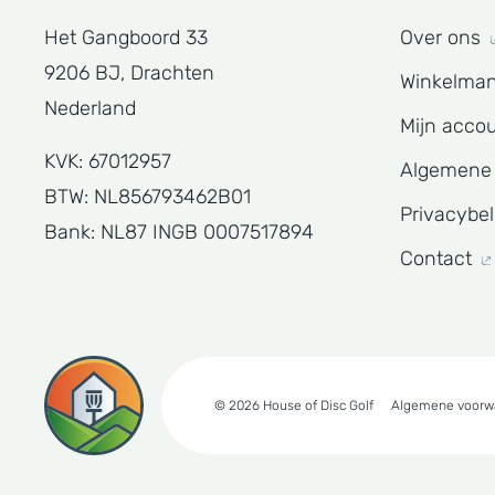
Het Gangboord 33
Over ons
9206 BJ, Drachten
Winkelma
Nederland
Mijn acco
KVK: 67012957
Algemene
BTW: NL856793462B01
Privacybe
Bank: NL87 INGB 0007517894
Contact
© 2026 House of Disc Golf
Algemene voorw