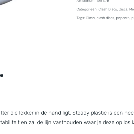
Artikelnummer:
N/B
Steady
Categorieën:
Clash Discs
,
Discs
,
Me
Popcorn
Tags:
Clash
,
clash discs
,
popcorn
,
p
aantal
ie
er die lekker in de hand ligt. Steady plastic is een heerl
abiliteit en zal de lijn vasthouden waar je deze op los l