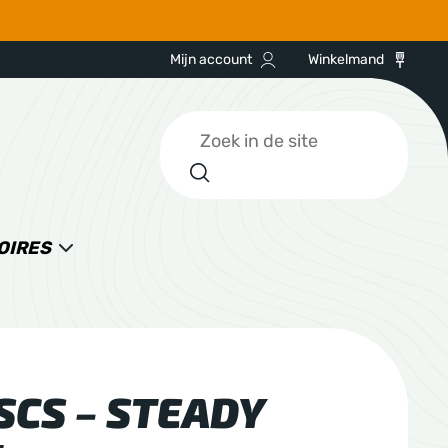
Mijn account
Winkelmand
Zoeken
OIRES
SCS – STEADY