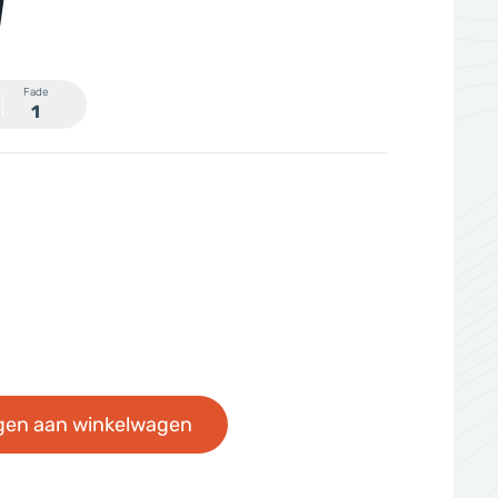
N
Fade
1
gen aan winkelwagen