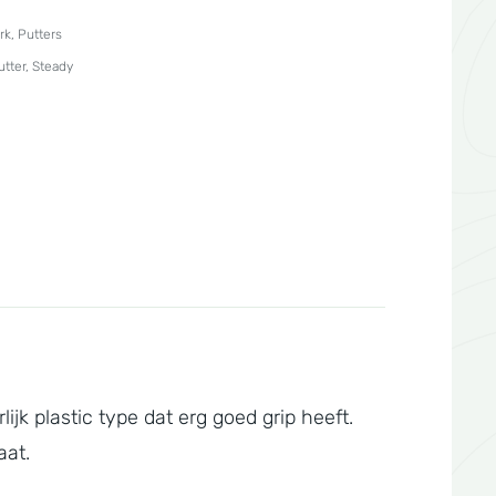
rk
,
Putters
utter
,
Steady
ijk plastic type dat erg goed grip heeft.
aat.