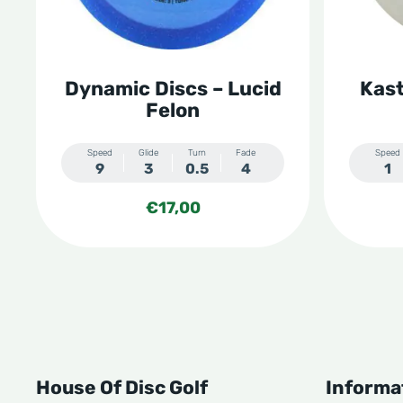
optie
optie
kan
kan
gekozen
gekoze
Dynamic Discs – Lucid
Kast
worden
worden
Felon
op
op
de
de
Speed
Glide
Turn
Fade
Speed
9
3
0.5
4
1
productpagina
produc
€
17,00
House Of Disc Golf
Informa