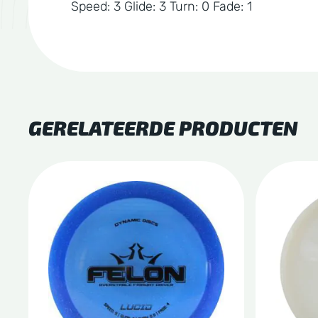
Speed: 3 Glide: 3 Turn: 0 Fade: 1
GERELATEERDE PRODUCTEN
Dit
Dit
product
produc
heeft
heeft
meerdere
meerde
variaties.
variatie
Deze
Deze