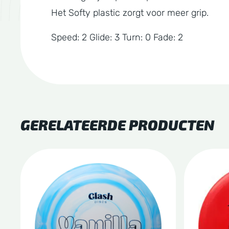
Het Softy plastic zorgt voor meer grip.
Speed: 2 Glide: 3 Turn: 0 Fade: 2
GERELATEERDE PRODUCTEN
Dit
Dit
product
produc
heeft
heeft
meerdere
meerde