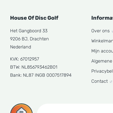
House Of Disc Golf
Informa
Het Gangboord 33
Over ons
9206 BJ, Drachten
Winkelma
Nederland
Mijn acco
KVK: 67012957
Algemene
BTW: NL856793462B01
Privacybe
Bank: NL87 INGB 0007517894
Contact