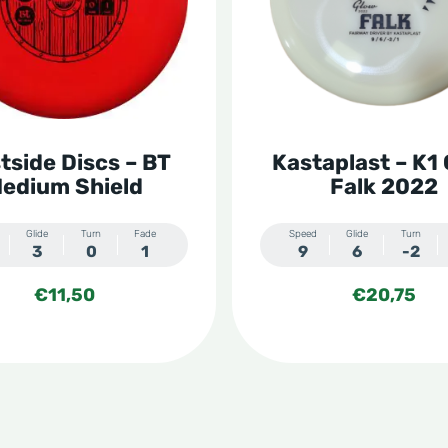
s.
variaties.
Deze
optie
kan
n
gekozen
tside Discs – BT
Kastaplast – K1
worden
edium Shield
Falk 2022
op
de
Glide
Turn
Fade
Speed
Glide
Turn
3
0
1
9
6
-2
tpagina
productpagina
€
11,50
€
20,75