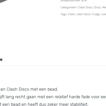
Artikelnummer:
N/B
Softy
Categorieën:
Clash Discs
,
Discs
,
Me
Fudge
Tags:
Clash
,
clash discs
,
Fudge
,
ove
aantal
ie
van Clash Discs met een bead.
jft lang recht gaan met een relatief harde fade voor ee
 een bead en heeft dus zeker meer stabiliteit.