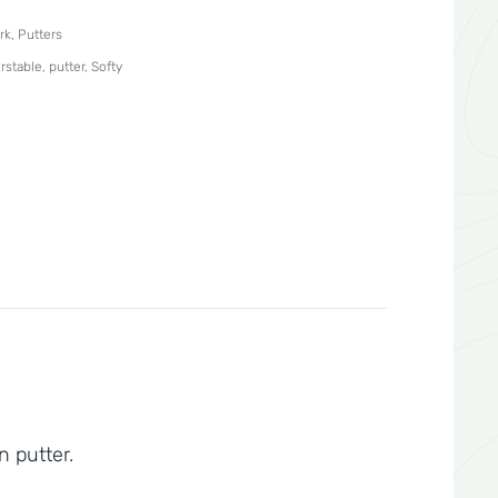
rk
,
Putters
rstable
,
putter
,
Softy
n putter.