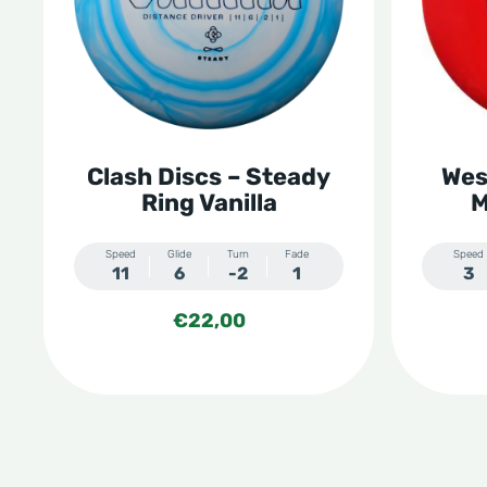
variaties.
variatie
Deze
Deze
optie
optie
kan
kan
gekozen
gekoze
Clash Discs – Steady
Wes
worden
worden
Ring Vanilla
M
op
op
de
de
Speed
Glide
Turn
Fade
Speed
11
6
-2
1
3
productpagina
produc
€
22,00