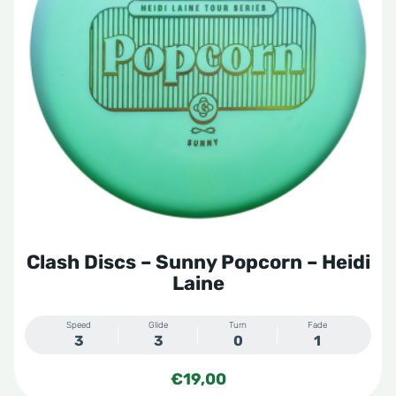
variaties.
Deze
optie
kan
gekozen
worden
op
de
productpagina
Clash Discs – Sunny Popcorn – Heidi
Laine
Speed
Glide
Turn
Fade
3
3
0
1
€
19,00