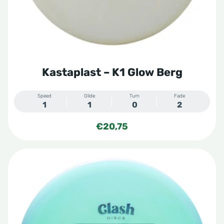
worden
op
de
productpagina
Kastaplast – K1 Glow Berg
Speed
Glide
Turn
Fade
1
1
0
2
€
20,75
Dit
product
heeft
meerdere