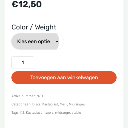
€
12,50
Color / Weight
Kastaplast
-
Toevoegen aan winkelwagen
K3
Kaxe
Z
Artikelnummer:
N/B
Categorieën:
Discs
,
Kastaplast
,
Merk
,
Midranges
aantal
Tags:
K3
,
Kastaplast
,
Kaxe z
,
midrange
,
stable