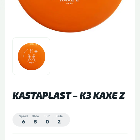
tude 64
side Discs
le Sacs
A
KASTAPLAST – K3 KAXE Z
Speed
Glide
Turn
Fade
6
5
0
2