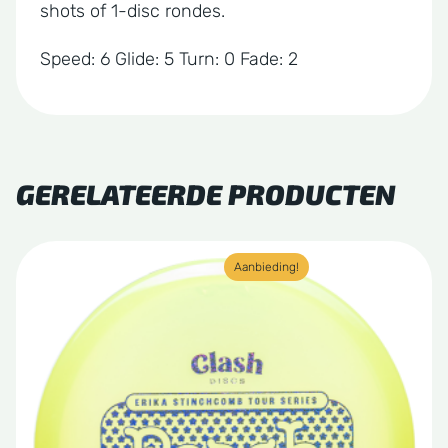
shots of 1-disc rondes.
Speed: 6 Glide: 5 Turn: 0 Fade: 2
GERELATEERDE PRODUCTEN
Dit
Aanbieding!
product
heeft
meerdere
variaties.
Deze