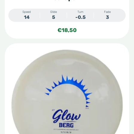
Speed
Glide
Turn
Fade
14
5
-0.5
3
€
18,50
Dit
product
heeft
meerdere
variaties.
Deze
optie
kan
gekozen