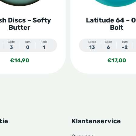
kan
n
gekozen
sh Discs – Softy
Latitude 64 – 
worden
Butter
Bolt
op
de
Glide
Turn
Fade
Speed
Glide
Turn
3
0
1
13
6
-2
tpagina
productpagina
€
14,90
€
17,00
tie
Klantenservice