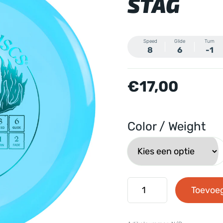
STAG
Speed
Glide
Turn
8
6
-1
€
17,00
Color / Weight
Westside
Toevoe
Discs
-