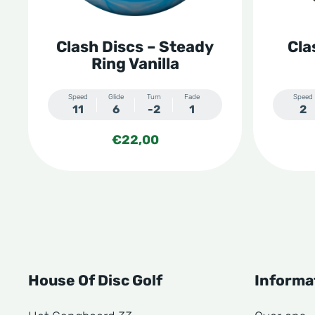
kan
kan
gekozen
gekoze
Clash Discs – Steady
Cla
worden
worden
Ring Vanilla
op
op
de
de
Speed
Glide
Turn
Fade
Speed
11
6
-2
1
2
productpagina
produc
€
22,00
House Of Disc Golf
Informa