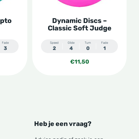
kan
gekozen
Opto
Dynamic Discs –
worden
Classic Soft Judge
op
de
Fade
Speed
Glide
Turn
Fade
3
2
4
0
1
productpagina
€
11,50
Heb je een vraag?