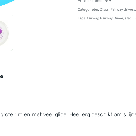
Artikelnummer:
N/B
Vip
Categorieën:
Discs
,
Fairway drivers
Stag
Tags:
fairway
,
Fairway Driver
,
stag
,
v
aantal
ie
e grote rim en met veel glide. Heel erg geschikt om s lij