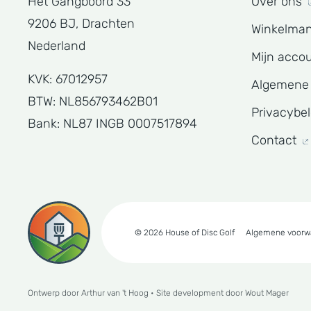
Het Gangboord 33
Over ons
9206 BJ, Drachten
Winkelma
Nederland
Mijn acco
KVK: 67012957
Algemene
BTW: NL856793462B01
Privacybe
Bank: NL87 INGB 0007517894
Contact
© 2026 House of Disc Golf
Algemene voorw
Ontwerp door
Arthur van 't Hoog
• Site development door
Wout Mager