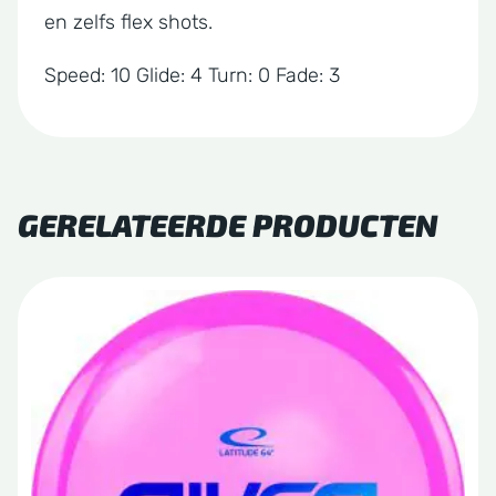
en zelfs flex shots.
Speed: 10 Glide: 4 Turn: 0 Fade: 3
GERELATEERDE PRODUCTEN
Dit
product
heeft
meerdere
variaties.
Deze