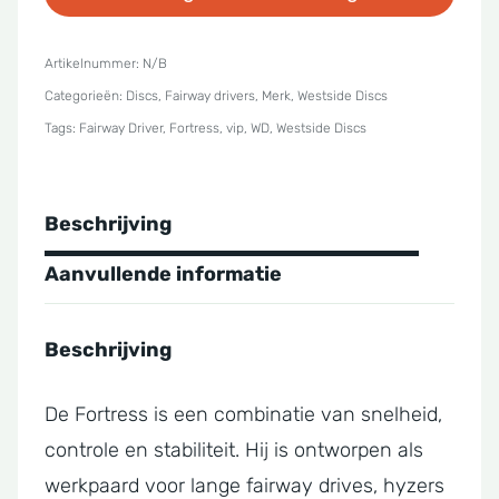
Vip
Fortress
Artikelnummer:
N/B
Categorieën:
Discs
,
Fairway drivers
,
Merk
,
Westside Discs
aantal
Tags:
Fairway Driver
,
Fortress
,
vip
,
WD
,
Westside Discs
Beschrijving
Aanvullende informatie
Beschrijving
De Fortress is een combinatie van snelheid,
controle en stabiliteit. Hij is ontworpen als
werkpaard voor lange fairway drives, hyzers