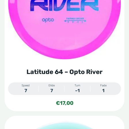
optie
kan
gekozen
worden
op
de
productpagina
Latitude 64 – Opto River
Speed
Glide
Turn
Fade
7
7
-1
1
€
17,00
Dit