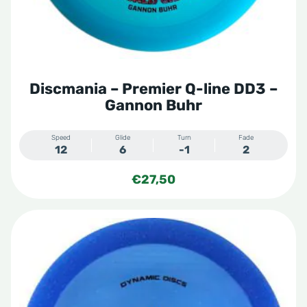
op
de
productpagina
Discmania – Premier Q-line DD3 –
Gannon Buhr
Speed
Glide
Turn
Fade
12
6
-1
2
€
27,50
Dit
product
heeft
meerdere