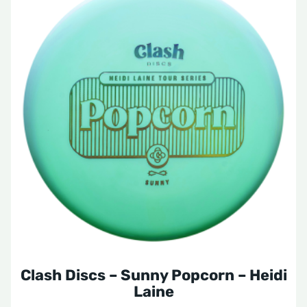
product
heeft
meerdere
variaties.
Deze
optie
kan
gekozen
worden
op
de
productpagina
Clash Discs – Sunny Popcorn – Heidi
Laine