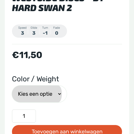
HARD SWAN 2
Speed
Glide
Turn
Fade
3
3
-1
0
€
11,50
Color / Weight
Westside
Discs
Toevoegen aan winkelwagen
-