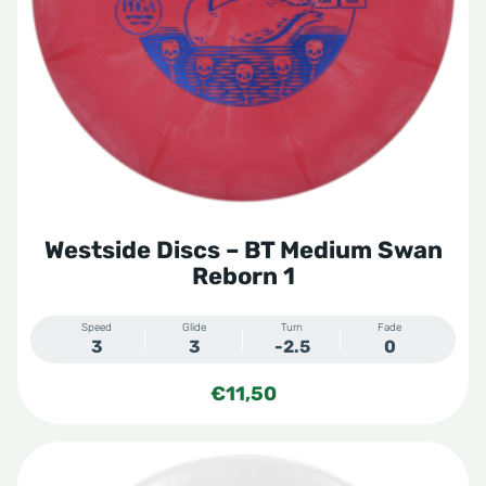
optie
kan
gekozen
worden
op
de
productpagina
Westside Discs – BT Medium Swan
Reborn 1
Speed
Glide
Turn
Fade
3
3
-2.5
0
€
11,50
Dit