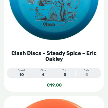
kan
gekozen
worden
op
de
productpagina
Clash Discs – Steady Spice – Eric
Oakley
Speed
Glide
Turn
Fade
10
4
0
4
€
19,00
Dit