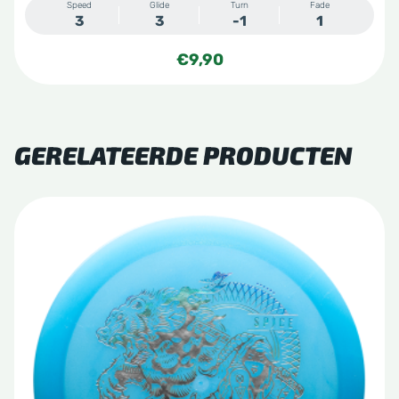
Speed
Glide
Turn
Fade
3
3
-1
1
€
9,90
GERELATEERDE PRODUCTEN
Dit
product
heeft
meerdere
variaties.
Deze
optie