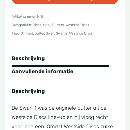
BT
Hard
Artikelnummer:
N/B
Categorieën:
Discs
,
Merk
,
Putters
,
Westside Discs
Swan
Tags:
BT Hard
,
putter
,
Swan
,
Swan 2
,
Westside Discs
2
aantal
Beschrijving
Aanvullende informatie
Beschrijving
De Swan 1 was de originele putter uit de
Westside Discs line-up en hij vloog recht
voor iedereen. Omdat Westside Discs zulke