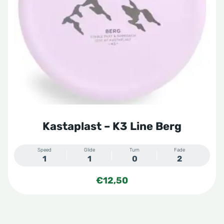
optie
kan
gekozen
worden
op
de
productpagina
Kastaplast – K3 Line Berg
Speed
Glide
Turn
Fade
1
1
0
2
€
12,50