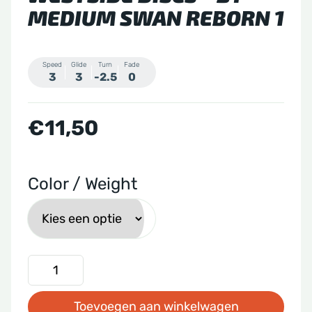
MEDIUM SWAN REBORN 1
Speed
Glide
Turn
Fade
3
3
-2.5
0
€
11,50
Color / Weight
Westside
Discs
Toevoegen aan winkelwagen
-