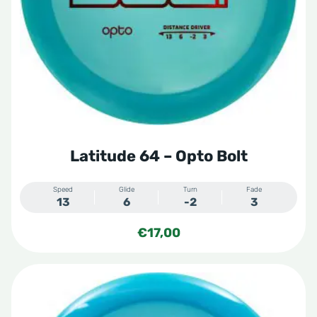
kan
gekozen
worden
op
de
productpagina
Latitude 64 – Opto Bolt
Speed
Glide
Turn
Fade
13
6
-2
3
€
17,00
Dit
product