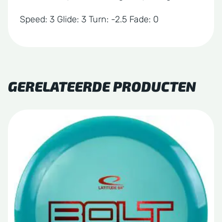
Speed: 3 Glide: 3 Turn: -2.5 Fade: 0
GERELATEERDE PRODUCTEN
Dit
product
heeft
meerdere
variaties.
Deze
optie