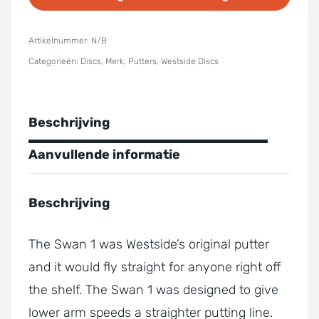
BT
Medium
Artikelnummer:
N/B
Categorieën:
Discs
,
Merk
,
Putters
,
Westside Discs
Swan
Reborn
1
Beschrijving
aantal
Aanvullende informatie
Beschrijving
The Swan 1 was Westside’s original putter
and it would fly straight for anyone right off
the shelf. The Swan 1 was designed to give
lower arm speeds a straighter putting line.