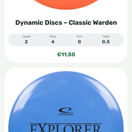
de
productpagina
Dynamic Discs – Classic Warden
Speed
Glide
Turn
Fade
2
4
0
0.5
€
11,50
Dit
product
heeft
meerdere
variaties.
Deze