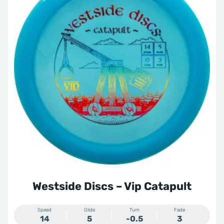
heeft
meerdere
variaties.
Deze
optie
kan
gekozen
worden
op
de
productpagina
Westside Discs – Vip Catapult
Speed
Glide
Turn
Fade
14
5
-0.5
3