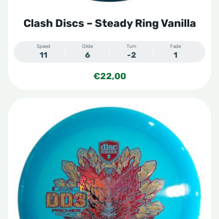
productpagina
Clash Discs – Steady Ring Vanilla
Speed
Glide
Turn
Fade
11
6
-2
1
€
22,00
Dit
product
heeft
meerdere
variaties.
Deze
optie