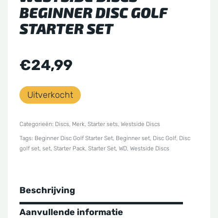
BEGINNER DISC GOLF
STARTER SET
€
24,99
Uitverkocht
Categorieën:
Discs
,
Merk
,
Starter sets
,
Westside Discs
Tags:
Beginner Disc Golf Starter Set
,
Beginner set
,
Disc Golf
,
Disc
golf set
,
set
,
Starter Pack
,
Starter Set
,
WD
,
Westside Discs
Beschrijving
Aanvullende informatie