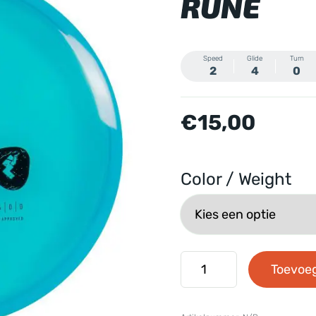
RUNE
Speed
Glide
Turn
2
4
0
€
15,00
Color / Weight
Viking
Toevoe
Discs
-