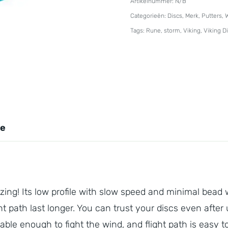
Artikelnummer:
N/B
Storm
Categorieën:
Discs
,
Merk
,
Putters
,
W
Rune
Tags:
Rune
,
storm
,
Viking
,
Viking D
aantal
ie
ing! Its low profile with slow speed and minimal bead 
t path last longer. You can trust your discs even after
table enough to fight the wind, and flight path is easy to