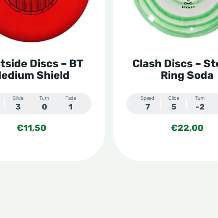
Deze
optie
kan
n
gekozen
tside Discs – BT
Clash Discs – S
worden
edium Shield
Ring Soda
op
de
Glide
Turn
Fade
Speed
Glide
Turn
3
0
1
7
5
-2
tpagina
productpagina
€
11,50
€
22,00