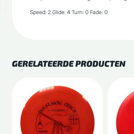
Speed: 2 Glide: 4 Turn: 0 Fade: 0
GERELATEERDE PRODUCTEN
Dit
Dit
product
produc
heeft
heeft
meerdere
meerde
variaties.
variatie