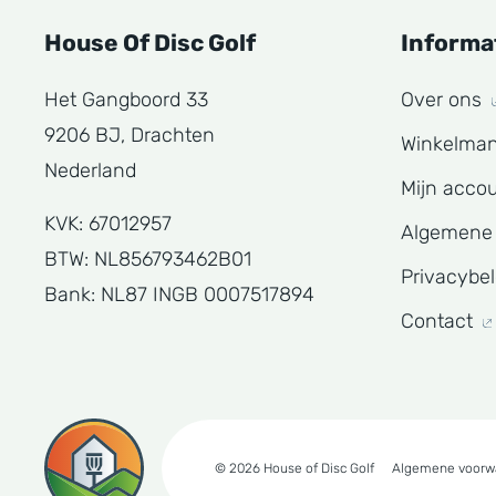
House Of Disc Golf
Informa
Het Gangboord 33
Over ons
9206 BJ, Drachten
Winkelma
Nederland
Mijn acco
KVK: 67012957
Algemene
BTW: NL856793462B01
Privacybe
Bank: NL87 INGB 0007517894
Contact
© 2026 House of Disc Golf
Algemene voorw