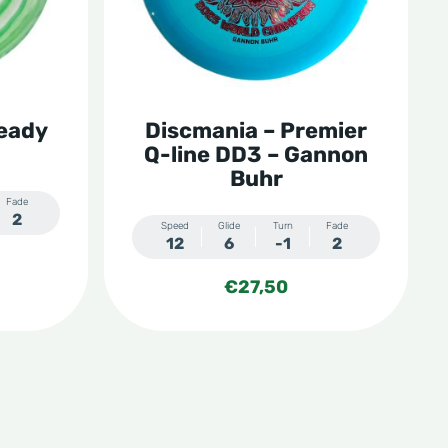
Deze
optie
kan
gekozen
teady
Discmania – Premier
worden
Q-line DD3 – Gannon
op
Buhr
de
Fade
2
Speed
Glide
Turn
Fade
productpagina
12
6
-1
2
€
27,50