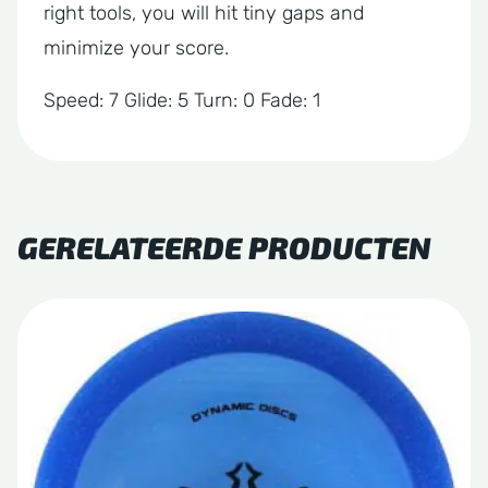
right tools, you will hit tiny gaps and
minimize your score.
Speed: 7 Glide: 5 Turn: 0 Fade: 1
GERELATEERDE PRODUCTEN
Dit
product
heeft
meerdere
variaties.