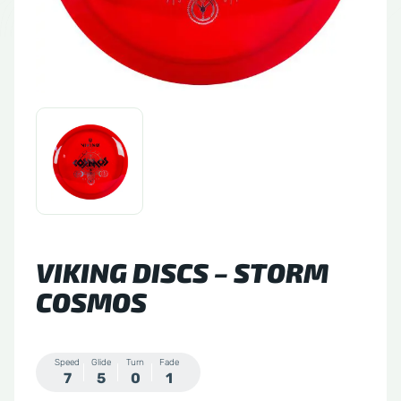
tude 64
side Discs
le Sacs
A
VIKING DISCS – STORM
COSMOS
Speed
Glide
Turn
Fade
7
5
0
1