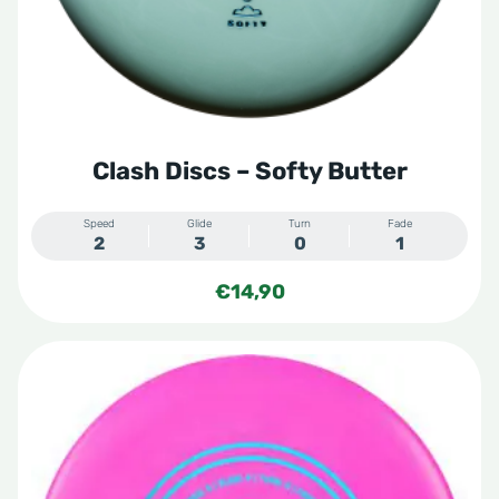
worden
op
de
productpagina
Clash Discs – Softy Butter
Speed
Glide
Turn
Fade
2
3
0
1
€
14,90
Dit
product
heeft
meerdere