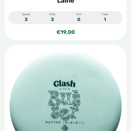
Laine
Speed
Glide
Turn
Fade
3
3
0
1
€
19,00
Dit
product
heeft
meerdere
variaties.
Deze
optie
kan
gekozen