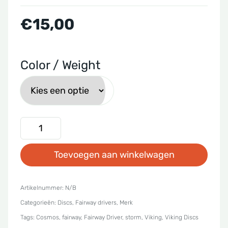
€
15,00
Color / Weight
Viking
Discs
Toevoegen aan winkelwagen
-
Storm
Cosmos
Artikelnummer:
N/B
Categorieën:
Discs
,
Fairway drivers
,
Merk
aantal
Tags:
Cosmos
,
fairway
,
Fairway Driver
,
storm
,
Viking
,
Viking Discs