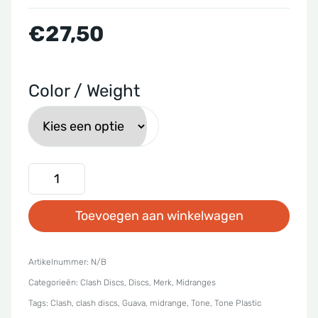
€
27,50
Color / Weight
Clash
Discs
Toevoegen aan winkelwagen
-
Tone
Guava
Artikelnummer:
N/B
Categorieën:
Clash Discs
,
Discs
,
Merk
,
Midranges
aantal
Tags:
Clash
,
clash discs
,
Guava
,
midrange
,
Tone
,
Tone Plastic