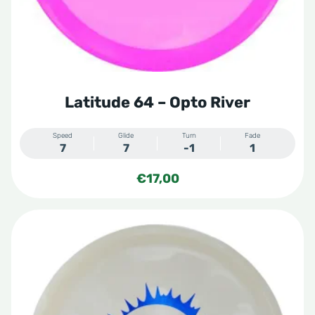
worden
op
de
productpagina
Latitude 64 – Opto River
Speed
Glide
Turn
Fade
7
7
-1
1
€
17,00
Dit
product
heeft
meerdere