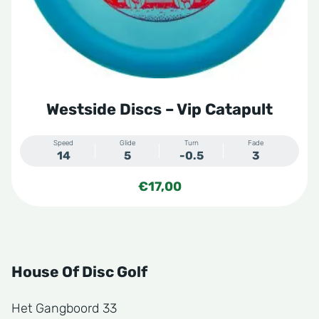
worden
op
de
productpagina
Westside Discs – Vip Catapult
Speed
Glide
Turn
Fade
14
5
-0.5
3
€
17,00
House Of Disc Golf
Het Gangboord 33