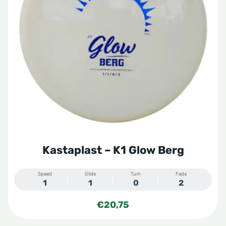
variaties.
Deze
optie
kan
gekozen
worden
op
de
productpagina
Kastaplast – K1 Glow Berg
Speed
Glide
Turn
Fade
1
1
0
2
€
20,75