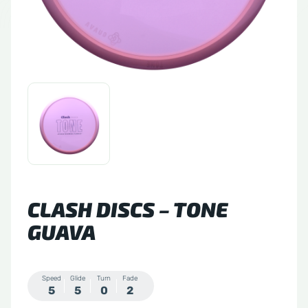
tude 64
side Discs
le Sacs
A
CLASH DISCS – TONE
GUAVA
Speed
Glide
Turn
Fade
5
5
0
2