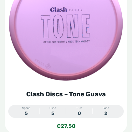
Clash Discs – Tone Guava
Speed
Glide
Turn
Fade
5
5
0
2
€
27,50