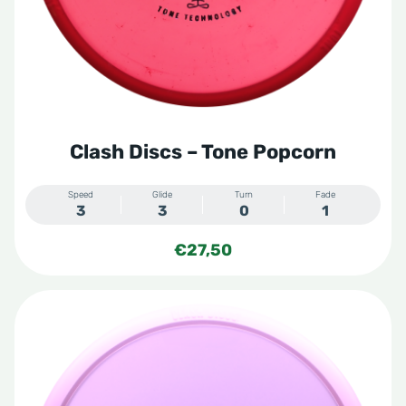
Clash Discs – Tone Popcorn
Speed
Glide
Turn
Fade
3
3
0
1
€
27,50