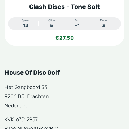
Clash Discs – Tone Salt
Speed
Glide
Turn
Fade
12
5
-1
3
€
27,50
House Of Disc Golf
Het Gangboord 33
9206 BJ, Drachten
Nederland
KVK: 67012957
BTW: NL856793462B01