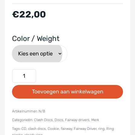
€
22,00
Color / Weight
Clash
Discs
Toevoegen aan winkelwagen
-
Steady
Ring
Artikelnummer:
N/B
Categorieën:
Clash Discs
,
Discs
,
Fairway drivers
,
Merk
Cookie
Tags:
CD
,
clash discs
,
Cookie
,
fairway
,
Fairway Driver
,
ring
,
Ring
aantal