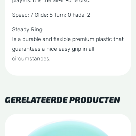
players. It is the all-in-one disc.
Speed: 7 Glide: 5 Turn: 0 Fade: 2
Steady Ring:
Is a durable and flexible premium plastic that
guarantees a nice easy grip in all
circumstances.
GERELATEERDE PRODUCTEN
Dit
product