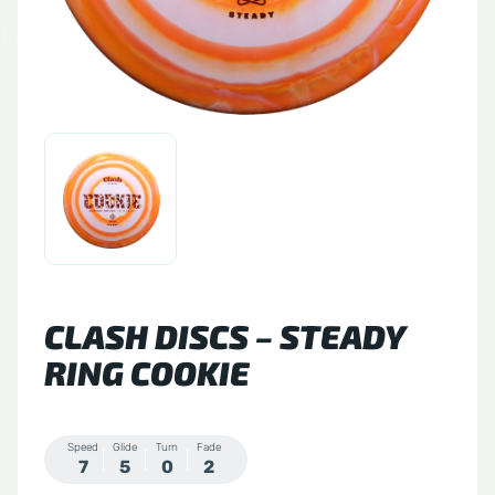
tude 64
side Discs
le Sacs
A
CLASH DISCS – STEADY
RING COOKIE
Speed
Glide
Turn
Fade
7
5
0
2