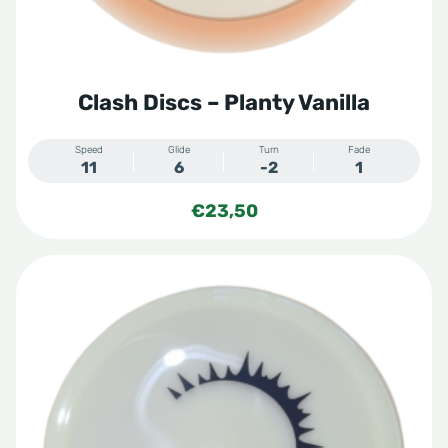
op
de
productpagina
Clash Discs – Planty Vanilla
Speed
Glide
Turn
Fade
11
6
-2
1
€
23,50
Dit
product
heeft
meerdere
variaties.
Deze