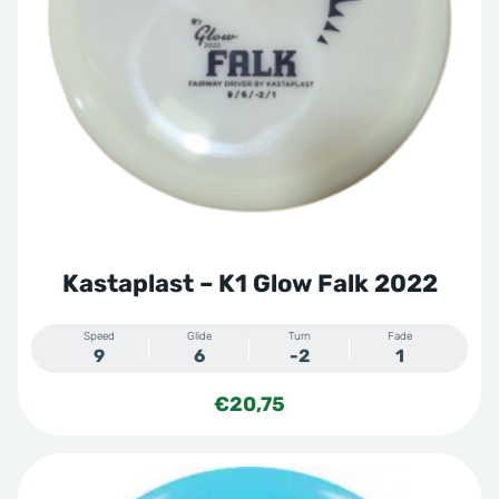
optie
kan
gekozen
worden
op
de
productpagina
Kastaplast – K1 Glow Falk 2022
Speed
Glide
Turn
Fade
9
6
-2
1
€
20,75
Dit