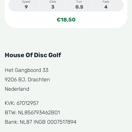
Speed
Glide
Turn
Fade
9
3
0.5
4
€
18,50
House Of Disc Golf
Het Gangboord 33
9206 BJ, Drachten
Nederland
KVK: 67012957
BTW: NL856793462B01
Bank: NL87 INGB 0007517894