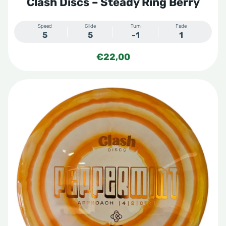
Clash Discs – Steady Ring Berry
Speed
Glide
Turn
Fade
5
5
-1
1
€
22,00