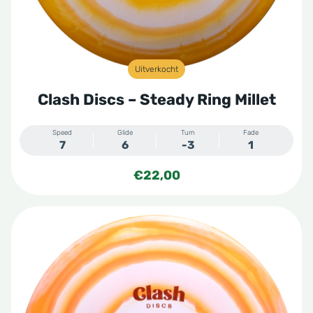
Uitverkocht
Clash Discs – Steady Ring Millet
Speed
Glide
Turn
Fade
7
6
-3
1
€
22,00