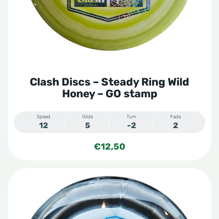
Clash Discs – Steady Ring Wild
Honey – GO stamp
Speed
Glide
Turn
Fade
12
5
-2
2
€
12,50