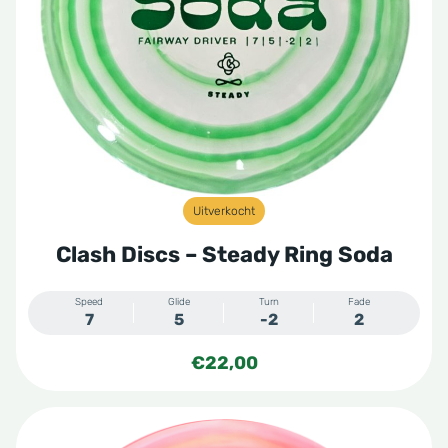
Uitverkocht
Clash Discs – Steady Ring Soda
Speed
Glide
Turn
Fade
7
5
-2
2
€
22,00