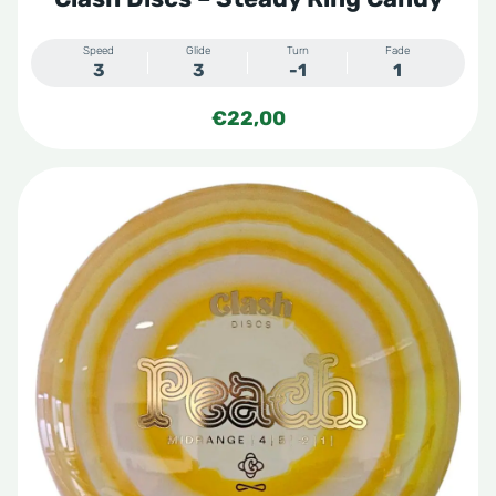
Speed
Glide
Turn
Fade
3
3
-1
1
€
22,00