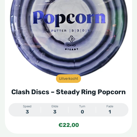
Uitverkocht
Clash Discs – Steady Ring Popcorn
Speed
Glide
Turn
Fade
3
3
0
1
€
22,00