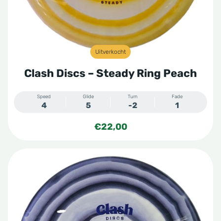
Uitverkocht
Clash Discs – Steady Ring Peach
Speed
Glide
Turn
Fade
4
5
-2
1
€
22,00