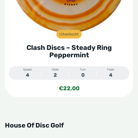
Uitverkocht
Clash Discs – Steady Ring
Peppermint
Speed
Glide
Turn
Fade
4
2
0
4
€
22,00
House Of Disc Golf