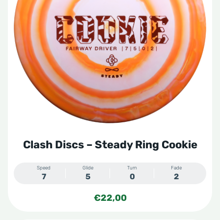
Clash Discs – Steady Ring Cookie
Speed
Glide
Turn
Fade
7
5
0
2
€
22,00