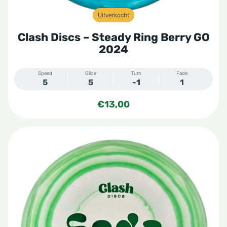
Uitverkocht
Clash Discs – Steady Ring Berry GO
2024
Speed
Glide
Turn
Fade
5
5
-1
1
€
13,00