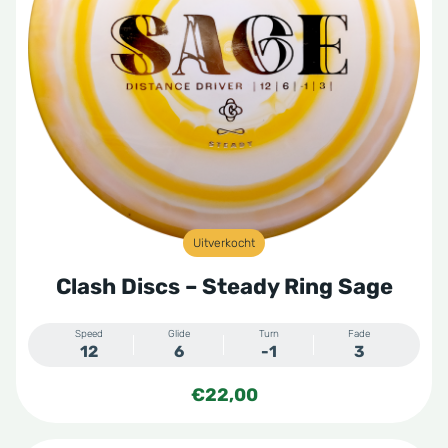
Uitverkocht
Clash Discs – Steady Ring Sage
Speed
Glide
Turn
Fade
12
6
-1
3
€
22,00